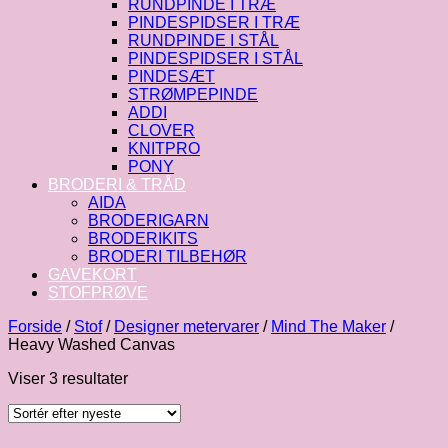
RUNDPINDE I TRÆ
PINDESPIDSER I TRÆ
RUNDPINDE I STÅL
PINDESPIDSER I STÅL
PINDESÆT
STRØMPEPINDE
ADDI
CLOVER
KNITPRO
PONY
BRODERI & TRÅD
AIDA
BRODERIGARN
BRODERIKITS
BRODERI TILBEHØR
GAVEKORT
STOFPRØVE
Forside
/
Stof
/
Designer metervarer
/
Mind The Maker
/
Heavy Washed Canvas
Sorteret
Viser 3 resultater
efter
seneste