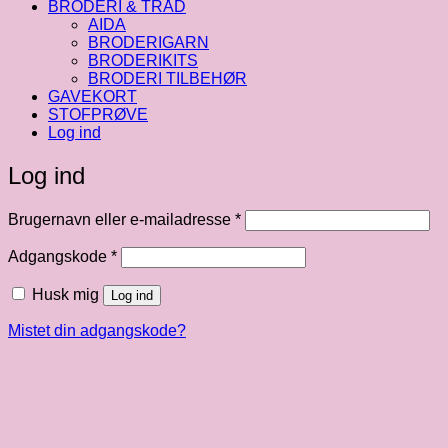
BRODERI & TRÅD
AIDA
BRODERIGARN
BRODERIKITS
BRODERI TILBEHØR
GAVEKORT
STOFPRØVE
Log ind
Log ind
Påkrævet
Brugernavn eller e-mailadresse
*
Påkrævet
Adgangskode
*
Husk mig
Log ind
Mistet din adgangskode?