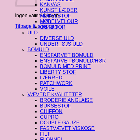
KANVAS
KUNST LÆDER
Ingen varer i kurven.
MØBELSTOF
MØBELVELOUR
Tilbage til shoppen
OUTDOOR
ULD
DIVERSE ULD
UNDERTØJS ULD
BOMULD
ENSFARVET BOMULD
ENSFARVET BOMULD/HØR
BOMULD MED PRINT
LIBERTY STOF
LÆRRED
PATCHWORK
VOILE
VÆVEDE KVALITETER
BRODERIE ANGLAISE
BUKSESTOF
CHIFFON
CUPRO
DOUBLE GAUZE
FASTVÆVET VISKOSE
FILT
FLONNEL