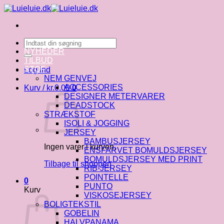
Fortsæt
til
indhold
Søg
efter:
NYHEDER
TILBUD
STOF
Log ind
NEM GENVEJ
ACCESSORIES
Kurv /
kr.
0.00
0
DESIGNER METERVARER
DEADSTOCK
STRÆKSTOF
ISOLI & JOGGING
JERSEY
BAMBUSJERSEY
Ingen varer i kurven.
ENSFARVET BOMULDSJERSEY
BOMULDSJERSEY MED PRINT
Tilbage til shoppen
RIB-JERSEY
POINTELLE
0
PUNTO
Kurv
VISKOSEJERSEY
BOLIGTEKSTIL
GOBELIN
HALVPANAMA