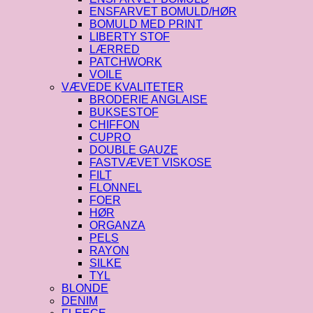
ENSFARVET BOMULD/HØR
BOMULD MED PRINT
LIBERTY STOF
LÆRRED
PATCHWORK
VOILE
VÆVEDE KVALITETER
BRODERIE ANGLAISE
BUKSESTOF
CHIFFON
CUPRO
DOUBLE GAUZE
FASTVÆVET VISKOSE
FILT
FLONNEL
FOER
HØR
ORGANZA
PELS
RAYON
SILKE
TYL
BLONDE
DENIM