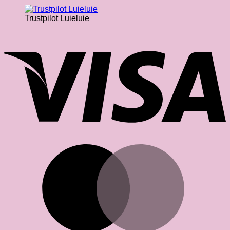
Trustpilot Luieluie
V
M