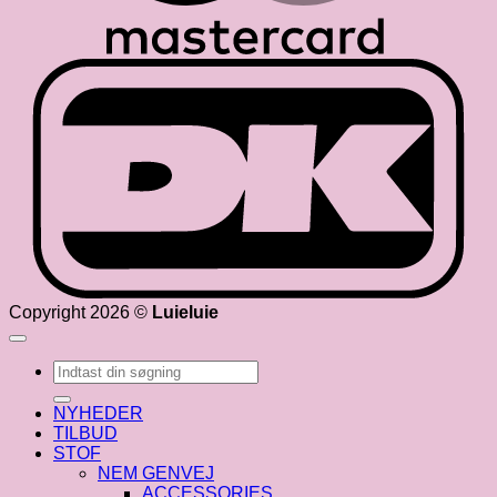
D
Copyright 2026 ©
Luieluie
Søg
efter:
NYHEDER
TILBUD
STOF
NEM GENVEJ
ACCESSORIES