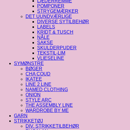
LÆDERREMME
POMPONER
STRYGEMÆRKER
DET UUNDVÆRLIGE
DIVERSE SYTILBEHØR
LABELS
KRIDT & TUSCH
NÅLE
SAKSE
SKULDERPUDER
TEKSTIL-LIM
VLIESELINE
SYMØNSTRE
BØGER
CHA COUD
IKATEE
LINE 2 LINE
NAMED CLOTHING
ONION
STYLE ARC
THE ASSEMBLY LINE
WARDROBE BY ME
GARN
STRIKKETØJ
DIV. STRIKKETILBEHØR