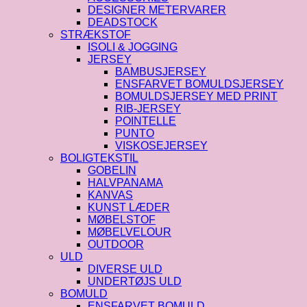
DESIGNER METERVARER
DEADSTOCK
STRÆKSTOF
ISOLI & JOGGING
JERSEY
BAMBUSJERSEY
ENSFARVET BOMULDSJERSEY
BOMULDSJERSEY MED PRINT
RIB-JERSEY
POINTELLE
PUNTO
VISKOSEJERSEY
BOLIGTEKSTIL
GOBELIN
HALVPANAMA
KANVAS
KUNST LÆDER
MØBELSTOF
MØBELVELOUR
OUTDOOR
ULD
DIVERSE ULD
UNDERTØJS ULD
BOMULD
ENSFARVET BOMULD