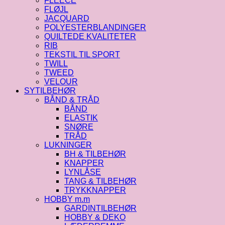
FLEECE
FLØJL
JACQUARD
POLYESTERBLANDINGER
QUILTEDE KVALITETER
RIB
TEKSTIL TIL SPORT
TWILL
TWEED
VELOUR
SYTILBEHØR
BÅND & TRÅD
BÅND
ELASTIK
SNØRE
TRÅD
LUKNINGER
BH & TILBEHØR
KNAPPER
LYNLÅSE
TANG & TILBEHØR
TRYKKNAPPER
HOBBY m.m
GARDINTILBEHØR
HOBBY & DEKO