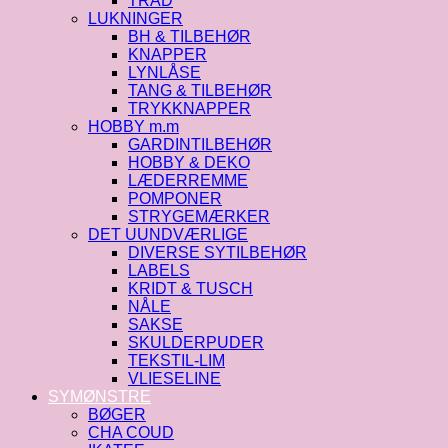
TRÅD
LUKNINGER
BH & TILBEHØR
KNAPPER
LYNLÅSE
TANG & TILBEHØR
TRYKKNAPPER
HOBBY m.m
GARDINTILBEHØR
HOBBY & DEKO
LÆDERREMME
POMPONER
STRYGEMÆRKER
DET UUNDVÆRLIGE
DIVERSE SYTILBEHØR
LABELS
KRIDT & TUSCH
NÅLE
SAKSE
SKULDERPUDER
TEKSTIL-LIM
VLIESELINE
SYMØNSTRE
BØGER
CHA COUD