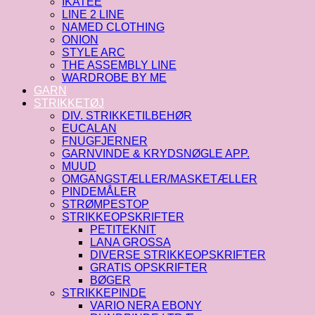
IKATEE
LINE 2 LINE
NAMED CLOTHING
ONION
STYLE ARC
THE ASSEMBLY LINE
WARDROBE BY ME
GARN
STRIKKETØJ
DIV. STRIKKETILBEHØR
EUCALAN
FNUGFJERNER
GARNVINDE & KRYDSNØGLE APP.
MUUD
OMGANGSTÆLLER/MASKETÆLLER
PINDEMÅLER
STRØMPESTOP
STRIKKEOPSKRIFTER
PETITEKNIT
LANA GROSSA
DIVERSE STRIKKEOPSKRIFTER
GRATIS OPSKRIFTER
BØGER
STRIKKEPINDE
VARIO NERA EBONY