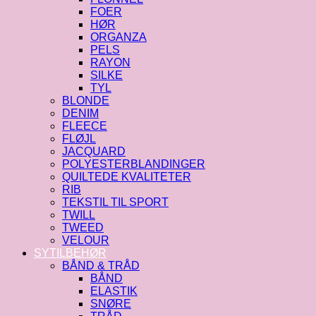
FOER
HØR
ORGANZA
PELS
RAYON
SILKE
TYL
BLONDE
DENIM
FLEECE
FLØJL
JACQUARD
POLYESTERBLANDINGER
QUILTEDE KVALITETER
RIB
TEKSTIL TIL SPORT
TWILL
TWEED
VELOUR
SYTILBEHØR
BÅND & TRÅD
BÅND
ELASTIK
SNØRE