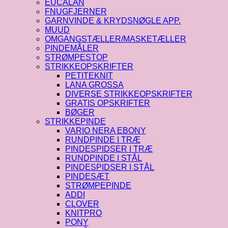
EUCALAN
FNUGFJERNER
GARNVINDE & KRYDSNØGLE APP.
MUUD
OMGANGSTÆLLER/MASKETÆLLER
PINDEMÅLER
STRØMPESTOP
STRIKKEOPSKRIFTER
PETITEKNIT
LANA GROSSA
DIVERSE STRIKKEOPSKRIFTER
GRATIS OPSKRIFTER
BØGER
STRIKKEPINDE
VARIO NERA EBONY
RUNDPINDE I TRÆ
PINDESPIDSER I TRÆ
RUNDPINDE I STÅL
PINDESPIDSER I STÅL
PINDESÆT
STRØMPEPINDE
ADDI
CLOVER
KNITPRO
PONY