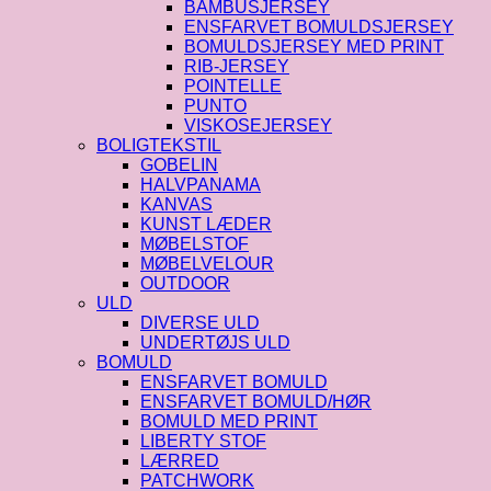
BAMBUSJERSEY
ENSFARVET BOMULDSJERSEY
BOMULDSJERSEY MED PRINT
RIB-JERSEY
POINTELLE
PUNTO
VISKOSEJERSEY
BOLIGTEKSTIL
GOBELIN
HALVPANAMA
KANVAS
KUNST LÆDER
MØBELSTOF
MØBELVELOUR
OUTDOOR
ULD
DIVERSE ULD
UNDERTØJS ULD
BOMULD
ENSFARVET BOMULD
ENSFARVET BOMULD/HØR
BOMULD MED PRINT
LIBERTY STOF
LÆRRED
PATCHWORK