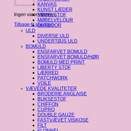
KANVAS
KUNST LÆDER
Ingen varer i kurven.
MØBELSTOF
MØBELVELOUR
Tilbage til shoppen
OUTDOOR
ULD
DIVERSE ULD
UNDERTØJS ULD
BOMULD
ENSFARVET BOMULD
ENSFARVET BOMULD/HØR
BOMULD MED PRINT
LIBERTY STOF
LÆRRED
PATCHWORK
VOILE
VÆVEDE KVALITETER
BRODERIE ANGLAISE
BUKSESTOF
CHIFFON
CUPRO
DOUBLE GAUZE
FASTVÆVET VISKOSE
FILT
FLONNEL