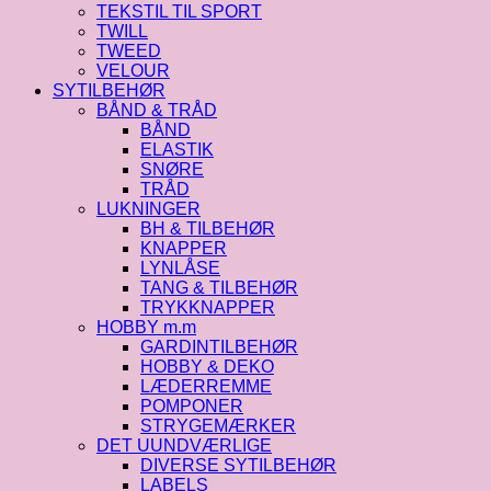
TEKSTIL TIL SPORT
TWILL
TWEED
VELOUR
SYTILBEHØR
BÅND & TRÅD
BÅND
ELASTIK
SNØRE
TRÅD
LUKNINGER
BH & TILBEHØR
KNAPPER
LYNLÅSE
TANG & TILBEHØR
TRYKKNAPPER
HOBBY m.m
GARDINTILBEHØR
HOBBY & DEKO
LÆDERREMME
POMPONER
STRYGEMÆRKER
DET UUNDVÆRLIGE
DIVERSE SYTILBEHØR
LABELS