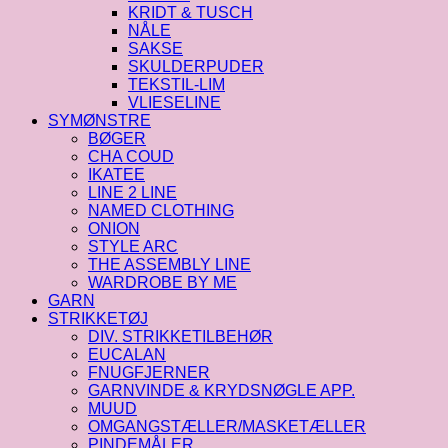
KRIDT & TUSCH
NÅLE
SAKSE
SKULDERPUDER
TEKSTIL-LIM
VLIESELINE
SYMØNSTRE
BØGER
CHA COUD
IKATEE
LINE 2 LINE
NAMED CLOTHING
ONION
STYLE ARC
THE ASSEMBLY LINE
WARDROBE BY ME
GARN
STRIKKETØJ
DIV. STRIKKETILBEHØR
EUCALAN
FNUGFJERNER
GARNVINDE & KRYDSNØGLE APP.
MUUD
OMGANGSTÆLLER/MASKETÆLLER
PINDEMÅLER