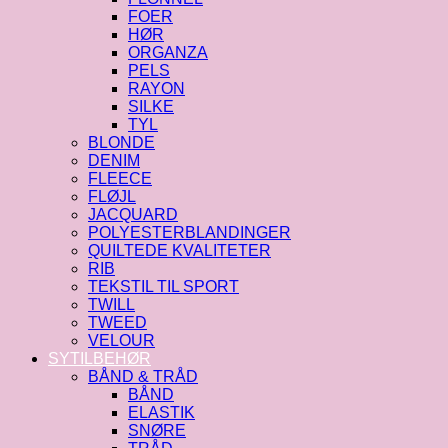
FOER
HØR
ORGANZA
PELS
RAYON
SILKE
TYL
BLONDE
DENIM
FLEECE
FLØJL
JACQUARD
POLYESTERBLANDINGER
QUILTEDE KVALITETER
RIB
TEKSTIL TIL SPORT
TWILL
TWEED
VELOUR
SYTILBEHØR
BÅND & TRÅD
BÅND
ELASTIK
SNØRE