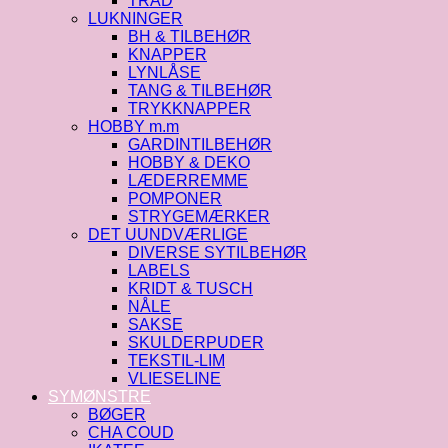
TRÅD
LUKNINGER
BH & TILBEHØR
KNAPPER
LYNLÅSE
TANG & TILBEHØR
TRYKKNAPPER
HOBBY m.m
GARDINTILBEHØR
HOBBY & DEKO
LÆDERREMME
POMPONER
STRYGEMÆRKER
DET UUNDVÆRLIGE
DIVERSE SYTILBEHØR
LABELS
KRIDT & TUSCH
NÅLE
SAKSE
SKULDERPUDER
TEKSTIL-LIM
VLIESELINE
SYMØNSTRE
BØGER
CHA COUD