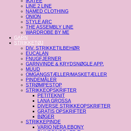
IKATEE
LINE 2 LINE
NAMED CLOTHING
ONION
STYLE ARC
THE ASSEMBLY LINE
WARDROBE BY ME
GARN
STRIKKETØJ
DIV. STRIKKETILBEHØR
EUCALAN
FNUGFJERNER
GARNVINDE & KRYDSNØGLE APP.
MUUD
OMGANGSTÆLLER/MASKETÆLLER
PINDEMÅLER
STRØMPESTOP
STRIKKEOPSKRIFTER
PETITEKNIT
LANA GROSSA
DIVERSE STRIKKEOPSKRIFTER
GRATIS OPSKRIFTER
BØGER
STRIKKEPINDE
VARIO NERA EBONY