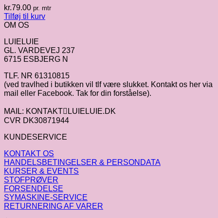
kr.
79.00
pr. mtr
Tilføj til kurv
OM OS
LUIELUIE
GL. VARDEVEJ 237
6715 ESBJERG N
TLF. NR 61310815
(ved travlhed i butikken vil tlf være slukket. Kontakt os her via
mail eller Facebook. Tak for din forståelse).
MAIL: KONTAKTLUIELUIE.DK
CVR DK30871944
KUNDESERVICE
KONTAKT OS
HANDELSBETINGELSER & PERSONDATA
KURSER & EVENTS
STOFPRØVER
FORSENDELSE
SYMASKINE-SERVICE
RETURNERING AF VARER