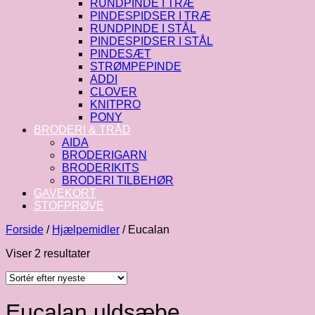
RUNDPINDE I TRÆ
PINDESPIDSER I TRÆ
RUNDPINDE I STÅL
PINDESPIDSER I STÅL
PINDESÆT
STRØMPEPINDE
ADDI
CLOVER
KNITPRO
PONY
BRODERI & TRÅD
AIDA
BRODERIGARN
BRODERIKITS
BRODERI TILBEHØR
GAVEKORT
STOFPRØVE
Forside
/
Hjælpemidler
/
Eucalan
Sorteret
Viser 2 resultater
efter
seneste
Eucalan uldsæbe