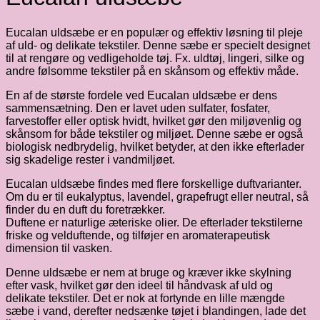
Eucalan uldsæbe er en populær og effektiv løsning til pleje
af uld- og delikate tekstiler. Denne sæbe er specielt designet
til at rengøre og vedligeholde tøj. Fx. uldtøj, lingeri, silke og
andre følsomme tekstiler på en skånsom og effektiv måde.
En af de største fordele ved Eucalan uldsæbe er dens
sammensætning. Den er lavet uden sulfater, fosfater,
farvestoffer eller optisk hvidt, hvilket gør den miljøvenlig og
skånsom for både tekstiler og miljøet. Denne sæbe er også
biologisk nedbrydelig, hvilket betyder, at den ikke efterlader
sig skadelige rester i vandmiljøet.
Eucalan uldsæbe findes med flere forskellige duftvarianter.
Om du er til eukalyptus, lavendel, grapefrugt eller neutral, så
finder du en duft du foretrækker.
Duftene er naturlige æteriske olier. De efterlader tekstilerne
friske og velduftende, og tilføjer en aromaterapeutisk
dimension til vasken.
Denne uldsæbe er nem at bruge og kræver ikke skylning
efter vask, hvilket gør den ideel til håndvask af uld og
delikate tekstiler. Det er nok at fortynde en lille mængde
sæbe i vand, derefter nedsænke tøjet i blandingen, lade det