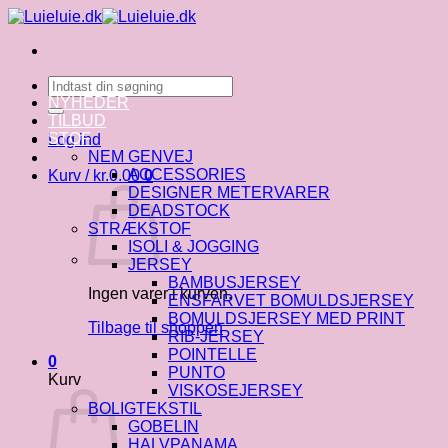
Fortsæt
til
indhold
Søg
efter:
NYHEDER
TILBUD
STOF
Log ind
NEM GENVEJ
ACCESSORIES
Kurv /
kr.
0.00
0
DESIGNER METERVARER
DEADSTOCK
STRÆKSTOF
ISOLI & JOGGING
JERSEY
BAMBUSJERSEY
Ingen varer i kurven.
ENSFARVET BOMULDSJERSEY
BOMULDSJERSEY MED PRINT
Tilbage til shoppen
RIB-JERSEY
POINTELLE
0
PUNTO
Kurv
VISKOSEJERSEY
BOLIGTEKSTIL
GOBELIN
HALVPANAMA