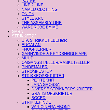
IKATEE
LINE 2 LINE
NAMED CLOTHING
ONION
STYLE ARC
THE ASSEMBLY LINE
WARDROBE BY ME
GARN
STRIKKETØJ
DIV. STRIKKETILBEHØR
EUCALAN
FNUGFJERNER
GARNVINDE & KRYDSNØGLE APP.
MUUD
OMGANGSTÆLLER/MASKETÆLLER
PINDEMÅLER
STRØMPESTOP
STRIKKEOPSKRIFTER
PETITEKNIT
LANA GROSSA
DIVERSE STRIKKEOPSKRIFTER
GRATIS OPSKRIFTER
BØGER
STRIKKEPINDE
VARIO NERA EBONY