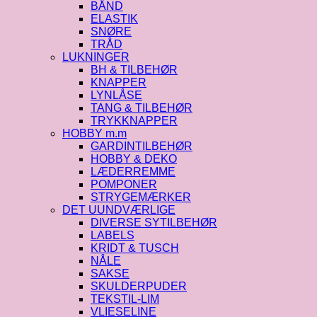
BÅND
ELASTIK
SNØRE
TRÅD
LUKNINGER
BH & TILBEHØR
KNAPPER
LYNLÅSE
TANG & TILBEHØR
TRYKKNAPPER
HOBBY m.m
GARDINTILBEHØR
HOBBY & DEKO
LÆDERREMME
POMPONER
STRYGEMÆRKER
DET UUNDVÆRLIGE
DIVERSE SYTILBEHØR
LABELS
KRIDT & TUSCH
NÅLE
SAKSE
SKULDERPUDER
TEKSTIL-LIM
VLIESELINE