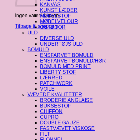
KANVAS
KUNST LÆDER
Ingen varer i kurven.
MØBELSTOF
MØBELVELOUR
Tilbage til shoppen
OUTDOOR
ULD
DIVERSE ULD
UNDERTØJS ULD
BOMULD
ENSFARVET BOMULD
ENSFARVET BOMULD/HØR
BOMULD MED PRINT
LIBERTY STOF
LÆRRED
PATCHWORK
VOILE
VÆVEDE KVALITETER
BRODERIE ANGLAISE
BUKSESTOF
CHIFFON
CUPRO
DOUBLE GAUZE
FASTVÆVET VISKOSE
FILT
FLONNEL