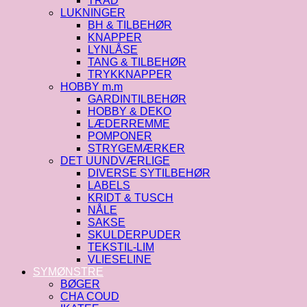
TRÅD
LUKNINGER
BH & TILBEHØR
KNAPPER
LYNLÅSE
TANG & TILBEHØR
TRYKKNAPPER
HOBBY m.m
GARDINTILBEHØR
HOBBY & DEKO
LÆDERREMME
POMPONER
STRYGEMÆRKER
DET UUNDVÆRLIGE
DIVERSE SYTILBEHØR
LABELS
KRIDT & TUSCH
NÅLE
SAKSE
SKULDERPUDER
TEKSTIL-LIM
VLIESELINE
SYMØNSTRE
BØGER
CHA COUD