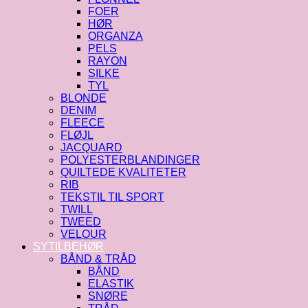
FOER
HØR
ORGANZA
PELS
RAYON
SILKE
TYL
BLONDE
DENIM
FLEECE
FLØJL
JACQUARD
POLYESTERBLANDINGER
QUILTEDE KVALITETER
RIB
TEKSTIL TIL SPORT
TWILL
TWEED
VELOUR
SYTILBEHØR
BÅND & TRÅD
BÅND
ELASTIK
SNØRE