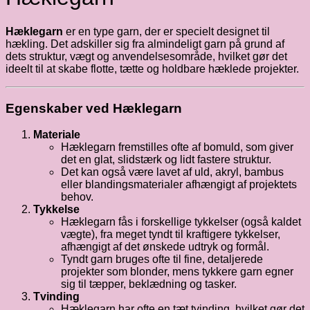
Hæklegarn
er en type garn, der er specielt designet til
hækling. Det adskiller sig fra almindeligt garn på grund af
dets struktur, vægt og anvendelsesområde, hvilket gør det
ideelt til at skabe flotte, tætte og holdbare hæklede projekter.
Egenskaber ved Hæklegarn
Materiale
Hæklegarn fremstilles ofte af bomuld, som giver
det en glat, slidstærk og lidt fastere struktur.
Det kan også være lavet af uld, akryl, bambus
eller blandingsmaterialer afhængigt af projektets
behov.
Tykkelse
Hæklegarn fås i forskellige tykkelser (også kaldet
vægte), fra meget tyndt til kraftigere tykkelser,
afhængigt af det ønskede udtryk og formål.
Tyndt garn bruges ofte til fine, detaljerede
projekter som blonder, mens tykkere garn egner
sig til tæpper, beklædning og tasker.
Tvinding
Hæklegarn har ofte en tæt tvinding, hvilket gør det