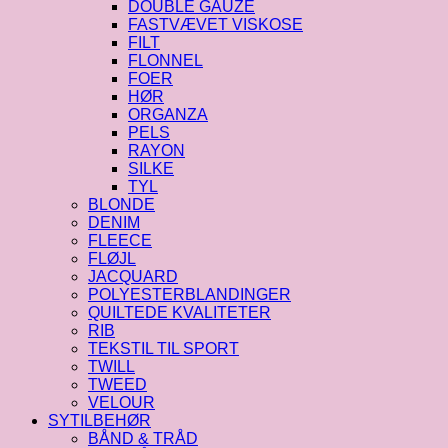
DOUBLE GAUZE
FASTVÆVET VISKOSE
FILT
FLONNEL
FOER
HØR
ORGANZA
PELS
RAYON
SILKE
TYL
BLONDE
DENIM
FLEECE
FLØJL
JACQUARD
POLYESTERBLANDINGER
QUILTEDE KVALITETER
RIB
TEKSTIL TIL SPORT
TWILL
TWEED
VELOUR
SYTILBEHØR
BÅND & TRÅD