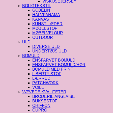
VISKOSEJERSEY
BOLIGTEKSTIL
GOBELIN
HALVPANAMA
KANVAS
KUNST LÆDER
MØBELSTOF
MØBELVELOUR
OUTDOOR
ULD
DIVERSE ULD
UNDERTØJS ULD
BOMULD
ENSFARVET BOMULD
ENSFARVET BOMULD/HØR
BOMULD MED PRINT
LIBERTY STOF
LÆRRED
PATCHWORK
VOILE
VÆVEDE KVALITETER
BRODERIE ANGLAISE
BUKSESTOF
CHIFFON
CUPRO