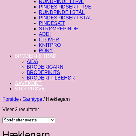
RUNDPINDE I TRÆ
PINDESPIDSER I TRÆ
RUNDPINDE I STÅL
PINDESPIDSER I STÅL
PINDESÆT
STRØMPEPINDE
ADDI
CLOVER
KNITPRO
PONY
BRODERI & TRÅD
AIDA
BRODERIGARN
BRODERIKITS
BRODERI TILBEHØR
GAVEKORT
STOFPRØVE
Forside
/
Garntype
/
Hæklegarn
Sorteret
Viser 2 resultater
efter
seneste
Hæklegarn