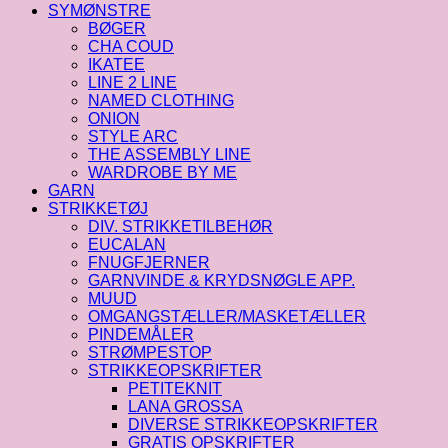
SYMØNSTRE
BØGER
CHA COUD
IKATEE
LINE 2 LINE
NAMED CLOTHING
ONION
STYLE ARC
THE ASSEMBLY LINE
WARDROBE BY ME
GARN
STRIKKETØJ
DIV. STRIKKETILBEHØR
EUCALAN
FNUGFJERNER
GARNVINDE & KRYDSNØGLE APP.
MUUD
OMGANGSTÆLLER/MASKETÆLLER
PINDEMÅLER
STRØMPESTOP
STRIKKEOPSKRIFTER
PETITEKNIT
LANA GROSSA
DIVERSE STRIKKEOPSKRIFTER
GRATIS OPSKRIFTER