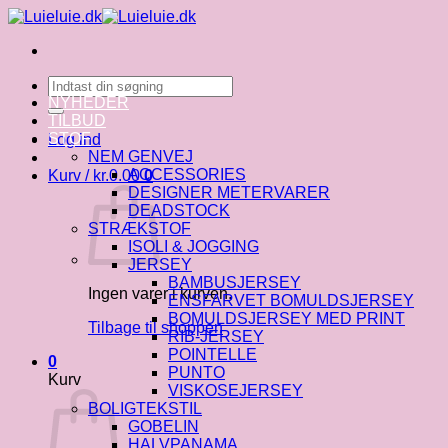
Fortsæt
til
indhold
Søg
efter:
NYHEDER
TILBUD
STOF
Log ind
NEM GENVEJ
ACCESSORIES
Kurv /
kr.
0.00
0
DESIGNER METERVARER
DEADSTOCK
STRÆKSTOF
ISOLI & JOGGING
JERSEY
BAMBUSJERSEY
Ingen varer i kurven.
ENSFARVET BOMULDSJERSEY
BOMULDSJERSEY MED PRINT
Tilbage til shoppen
RIB-JERSEY
POINTELLE
0
PUNTO
Kurv
VISKOSEJERSEY
BOLIGTEKSTIL
GOBELIN
HALVPANAMA