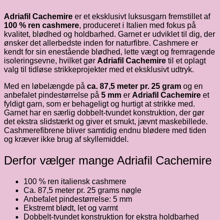
Adriafil Cachemire
er et eksklusivt luksusgarn fremstillet af
100 % ren cashmere
, produceret i Italien med fokus på
kvalitet, blødhed og holdbarhed. Garnet er udviklet til dig, der
ønsker det allerbedste inden for naturfibre. Cashmere er
kendt for sin enestående blødhed, lette vægt og fremragende
isoleringsevne, hvilket gør
Adriafil Cachemire
til et oplagt
valg til tidløse strikkeprojekter med et eksklusivt udtryk.
Med en løbelængde på
ca. 87,5 meter pr. 25 gram
og en
anbefalet pindestørrelse på
5 mm
er
Adriafil Cachemire
et
fyldigt garn, som er behageligt og hurtigt at strikke med.
Garnet har en særlig dobbelt-tvundet konstruktion, der gør
det ekstra slidstærkt og giver et smukt, jævnt maskebillede.
Cashmerefibrene bliver samtidig endnu blødere med tiden
og kræver ikke brug af skyllemiddel.
Derfor vælger mange Adriafil Cachemire
100 % ren italiensk cashmere
Ca. 87,5 meter pr. 25 grams nøgle
Anbefalet pindestørrelse: 5 mm
Ekstremt blødt, let og varmt
Dobbelt-tvundet konstruktion for ekstra holdbarhed