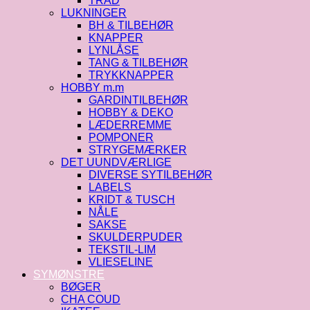
TRÅD
LUKNINGER
BH & TILBEHØR
KNAPPER
LYNLÅSE
TANG & TILBEHØR
TRYKKNAPPER
HOBBY m.m
GARDINTILBEHØR
HOBBY & DEKO
LÆDERREMME
POMPONER
STRYGEMÆRKER
DET UUNDVÆRLIGE
DIVERSE SYTILBEHØR
LABELS
KRIDT & TUSCH
NÅLE
SAKSE
SKULDERPUDER
TEKSTIL-LIM
VLIESELINE
SYMØNSTRE
BØGER
CHA COUD