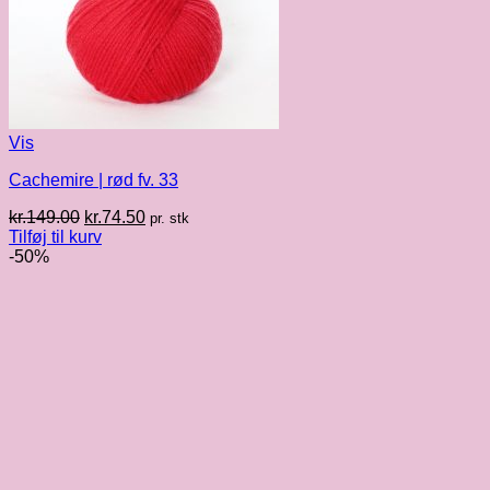
Vis
Cachemire | rød fv. 33
Den
Den
kr.
149.00
kr.
74.50
pr. stk
oprindelige
aktuelle
Tilføj til kurv
pris
pris
-50%
var:
er:
kr.149.00.
kr.74.50.