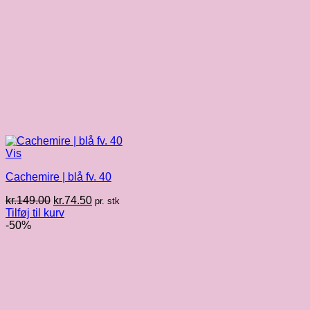
Vis
Cachemire | blå fv. 40
Den
Den
kr.
149.00
kr.
74.50
pr. stk
oprindelige
aktuelle
Tilføj til kurv
pris
pris
-50%
var:
er:
kr.149.00.
kr.74.50.