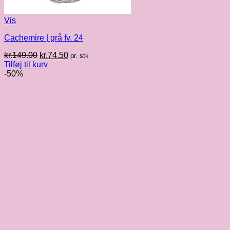
Vis
Cachemire | grå fv. 24
Den
Den
kr.
149.00
kr.
74.50
pr. stk
oprindelige
aktuelle
Tilføj til kurv
pris
pris
-50%
var:
er:
kr.149.00.
kr.74.50.