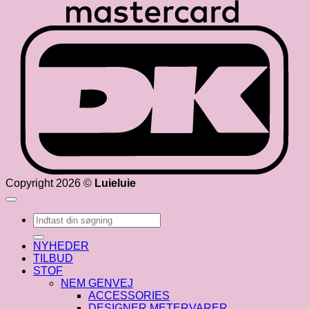
D
Copyright 2026 ©
Luieluie
Søg
efter:
NYHEDER
TILBUD
STOF
NEM GENVEJ
ACCESSORIES
DESIGNER METERVARER