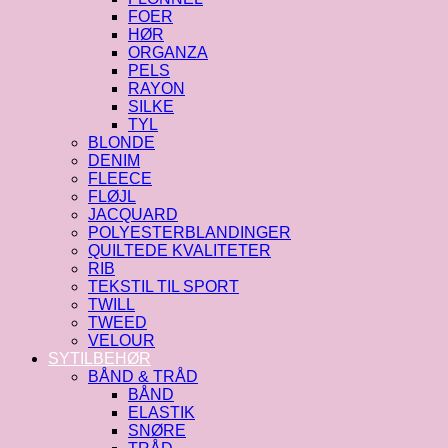
FOER
HØR
ORGANZA
PELS
RAYON
SILKE
TYL
BLONDE
DENIM
FLEECE
FLØJL
JACQUARD
POLYESTERBLANDINGER
QUILTEDE KVALITETER
RIB
TEKSTIL TIL SPORT
TWILL
TWEED
VELOUR
SYTILBEHØR
BÅND & TRÅD
BÅND
ELASTIK
SNØRE