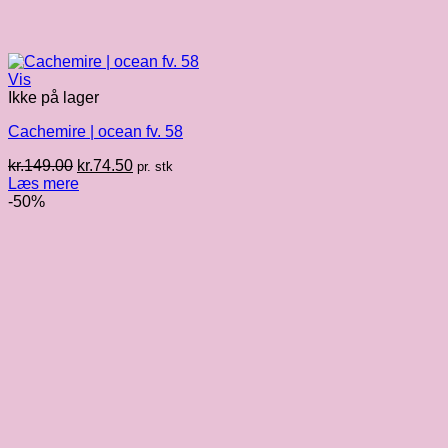
Vis
Ikke på lager
Cachemire | ocean fv. 58
Den
Den
kr.
149.00
kr.
74.50
pr. stk
oprindelige
aktuelle
Læs mere
pris
pris
-50%
var:
er:
kr.149.00.
kr.74.50.