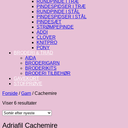
RUNDPINDE I TRÆ
PINDESPIDSER I TRÆ
RUNDPINDE I STÅL
PINDESPIDSER I STÅL
PINDESÆT
STRØMPEPINDE
ADDI
CLOVER
KNITPRO
PONY
BRODERI & TRÅD
AIDA
BRODERIGARN
BRODERIKITS
BRODERI TILBEHØR
GAVEKORT
STOFPRØVE
Forside
/
Garn
/
Cachemire
Sorteret
Viser 6 resultater
efter
seneste
Adriafil Cachemire