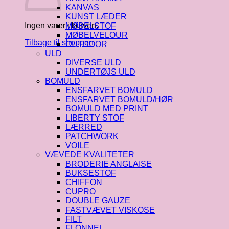
KANVAS
KUNST LÆDER
Ingen varer i kurven.
MØBELSTOF
MØBELVELOUR
Tilbage til shoppen
OUTDOOR
ULD
DIVERSE ULD
UNDERTØJS ULD
BOMULD
ENSFARVET BOMULD
ENSFARVET BOMULD/HØR
BOMULD MED PRINT
LIBERTY STOF
LÆRRED
PATCHWORK
VOILE
VÆVEDE KVALITETER
BRODERIE ANGLAISE
BUKSESTOF
CHIFFON
CUPRO
DOUBLE GAUZE
FASTVÆVET VISKOSE
FILT
FLONNEL