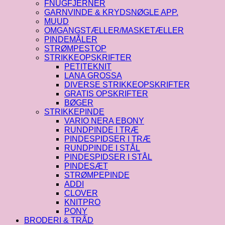
FNUGFJERNER
GARNVINDE & KRYDSNØGLE APP.
MUUD
OMGANGSTÆLLER/MASKETÆLLER
PINDEMÅLER
STRØMPESTOP
STRIKKEOPSKRIFTER
PETITEKNIT
LANA GROSSA
DIVERSE STRIKKEOPSKRIFTER
GRATIS OPSKRIFTER
BØGER
STRIKKEPINDE
VARIO NERA EBONY
RUNDPINDE I TRÆ
PINDESPIDSER I TRÆ
RUNDPINDE I STÅL
PINDESPIDSER I STÅL
PINDESÆT
STRØMPEPINDE
ADDI
CLOVER
KNITPRO
PONY
BRODERI & TRÅD