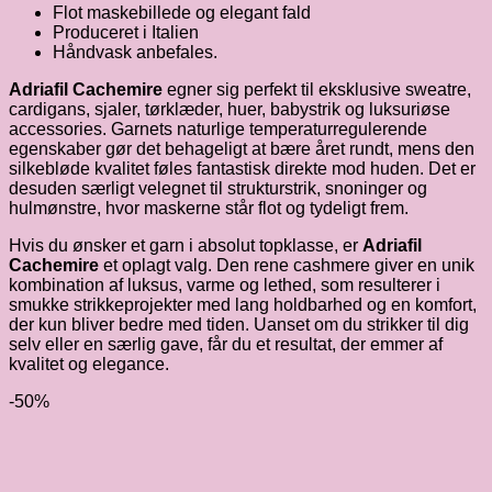
Flot maskebillede og elegant fald
Produceret i Italien
Håndvask anbefales.
Adriafil Cachemire
egner sig perfekt til eksklusive sweatre,
cardigans, sjaler, tørklæder, huer, babystrik og luksuriøse
accessories. Garnets naturlige temperaturregulerende
egenskaber gør det behageligt at bære året rundt, mens den
silkebløde kvalitet føles fantastisk direkte mod huden. Det er
desuden særligt velegnet til strukturstrik, snoninger og
hulmønstre, hvor maskerne står flot og tydeligt frem.
Hvis du ønsker et garn i absolut topklasse, er
Adriafil
Cachemire
et oplagt valg. Den rene cashmere giver en unik
kombination af luksus, varme og lethed, som resulterer i
smukke strikkeprojekter med lang holdbarhed og en komfort,
der kun bliver bedre med tiden. Uanset om du strikker til dig
selv eller en særlig gave, får du et resultat, der emmer af
kvalitet og elegance.
-50%