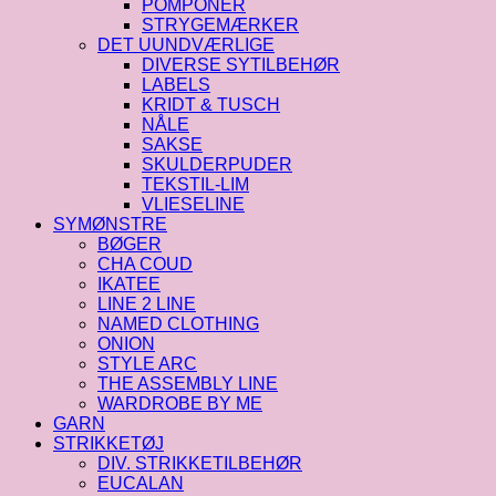
POMPONER
STRYGEMÆRKER
DET UUNDVÆRLIGE
DIVERSE SYTILBEHØR
LABELS
KRIDT & TUSCH
NÅLE
SAKSE
SKULDERPUDER
TEKSTIL-LIM
VLIESELINE
SYMØNSTRE
BØGER
CHA COUD
IKATEE
LINE 2 LINE
NAMED CLOTHING
ONION
STYLE ARC
THE ASSEMBLY LINE
WARDROBE BY ME
GARN
STRIKKETØJ
DIV. STRIKKETILBEHØR
EUCALAN