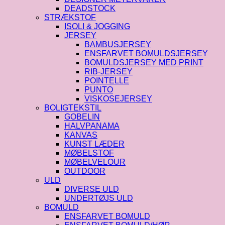
DEADSTOCK
STRÆKSTOF
ISOLI & JOGGING
JERSEY
BAMBUSJERSEY
ENSFARVET BOMULDSJERSEY
BOMULDSJERSEY MED PRINT
RIB-JERSEY
POINTELLE
PUNTO
VISKOSEJERSEY
BOLIGTEKSTIL
GOBELIN
HALVPANAMA
KANVAS
KUNST LÆDER
MØBELSTOF
MØBELVELOUR
OUTDOOR
ULD
DIVERSE ULD
UNDERTØJS ULD
BOMULD
ENSFARVET BOMULD