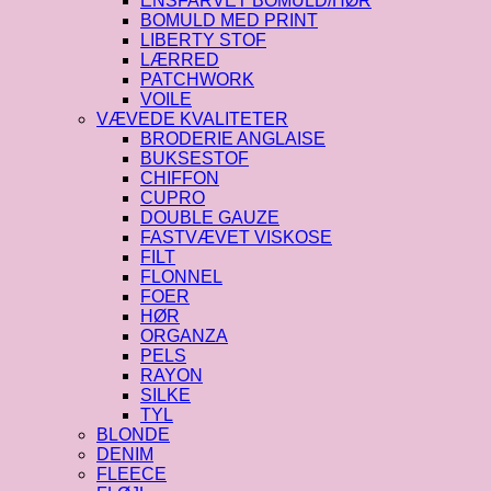
ENSFARVET BOMULD/HØR
BOMULD MED PRINT
LIBERTY STOF
LÆRRED
PATCHWORK
VOILE
VÆVEDE KVALITETER
BRODERIE ANGLAISE
BUKSESTOF
CHIFFON
CUPRO
DOUBLE GAUZE
FASTVÆVET VISKOSE
FILT
FLONNEL
FOER
HØR
ORGANZA
PELS
RAYON
SILKE
TYL
BLONDE
DENIM
FLEECE