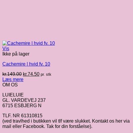
Vis
Ikke på lager
Cachemire | hvid fv. 10
Den
Den
kr.
149.00
kr.
74.50
pr. stk
oprindelige
aktuelle
Læs mere
pris
pris
OM OS
var:
er:
LUIELUIE
kr.149.00.
kr.74.50.
GL. VARDEVEJ 237
6715 ESBJERG N
TLF. NR 61310815
(ved travlhed i butikken vil tlf være slukket. Kontakt os her via
mail eller Facebook. Tak for din forståelse).