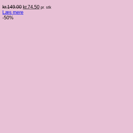
Den
Den
kr.
149.00
kr.
74.50
pr. stk
oprindelige
aktuelle
Læs mere
pris
pris
-50%
var:
er:
kr.149.00.
kr.74.50.