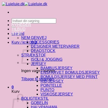
Fortsæt
til
indhold
Søg
efter:
NYHEDER
TILBUD
STOF
Log ind
NEM GENVEJ
ACCESSORIES
Kurv /
kr.
0.00
0
DESIGNER METERVARER
DEADSTOCK
STRÆKSTOF
ISOLI & JOGGING
JERSEY
BAMBUSJERSEY
Ingen varer i kurven.
ENSFARVET BOMULDSJERSEY
BOMULDSJERSEY MED PRINT
Tilbage til shoppen
RIB-JERSEY
POINTELLE
0
PUNTO
Kurv
VISKOSEJERSEY
BOLIGTEKSTIL
GOBELIN
HALVPANAMA