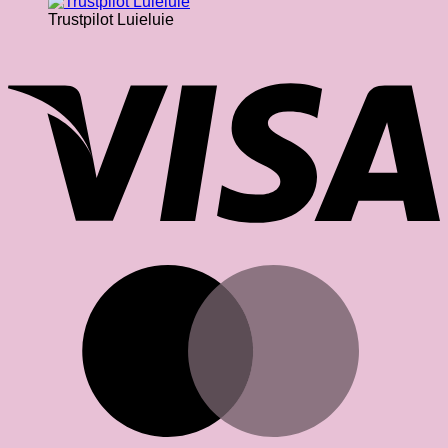
Trustpilot Luieluie
V
M