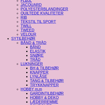
FLØJL
JACQUARD
POLYESTERBLANDINGER
QUILTEDE KVALITETER
RIB
TEKSTIL TIL SPORT
TWILL
TWEED
VELOUR
SYTILBEHØR
BÅND & TRÅD
BÅND
ELASTIK
SNØRE
TRÅD
LUKNINGER
BH & TILBEHØR
KNAPPER
LYNLÅSE
TANG & TILBEHØR
TRYKKNAPPER
HOBBY m.m
GARDINTILBEHØR
HOBBY & DEKO
LÆDERREMME