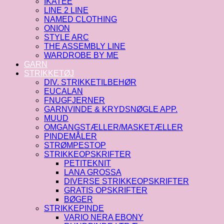
IKATEE
LINE 2 LINE
NAMED CLOTHING
ONION
STYLE ARC
THE ASSEMBLY LINE
WARDROBE BY ME
GARN
STRIKKETØJ
DIV. STRIKKETILBEHØR
EUCALAN
FNUGFJERNER
GARNVINDE & KRYDSNØGLE APP.
MUUD
OMGANGSTÆLLER/MASKETÆLLER
PINDEMÅLER
STRØMPESTOP
STRIKKEOPSKRIFTER
PETITEKNIT
LANA GROSSA
DIVERSE STRIKKEOPSKRIFTER
GRATIS OPSKRIFTER
BØGER
STRIKKEPINDE
VARIO NERA EBONY