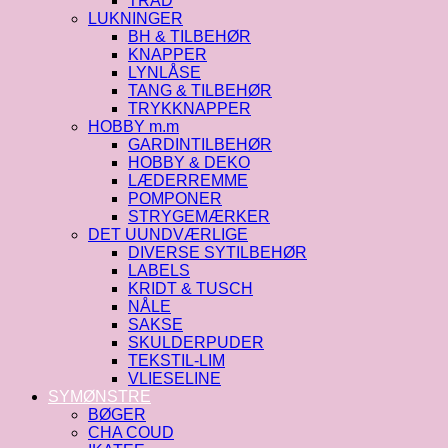
TRÅD
LUKNINGER
BH & TILBEHØR
KNAPPER
LYNLÅSE
TANG & TILBEHØR
TRYKKNAPPER
HOBBY m.m
GARDINTILBEHØR
HOBBY & DEKO
LÆDERREMME
POMPONER
STRYGEMÆRKER
DET UUNDVÆRLIGE
DIVERSE SYTILBEHØR
LABELS
KRIDT & TUSCH
NÅLE
SAKSE
SKULDERPUDER
TEKSTIL-LIM
VLIESELINE
SYMØNSTRE
BØGER
CHA COUD