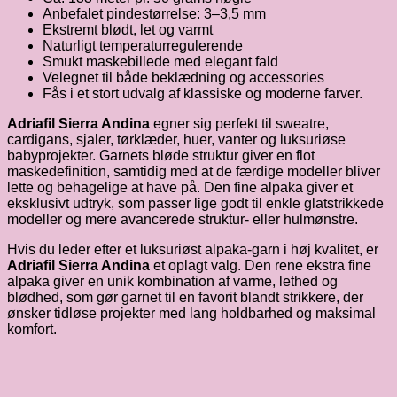
Anbefalet pindestørrelse: 3–3,5 mm
Ekstremt blødt, let og varmt
Naturligt temperaturregulerende
Smukt maskebillede med elegant fald
Velegnet til både beklædning og accessories
Fås i et stort udvalg af klassiske og moderne farver.
Adriafil Sierra Andina
egner sig perfekt til sweatre,
cardigans, sjaler, tørklæder, huer, vanter og luksuriøse
babyprojekter. Garnets bløde struktur giver en flot
maskedefinition, samtidig med at de færdige modeller bliver
lette og behagelige at have på. Den fine alpaka giver et
eksklusivt udtryk, som passer lige godt til enkle glatstrikkede
modeller og mere avancerede struktur- eller hulmønstre.
Hvis du leder efter et luksuriøst alpaka-garn i høj kvalitet, er
Adriafil Sierra Andina
et oplagt valg. Den rene ekstra fine
alpaka giver en unik kombination af varme, lethed og
blødhed, som gør garnet til en favorit blandt strikkere, der
ønsker tidløse projekter med lang holdbarhed og maksimal
komfort.