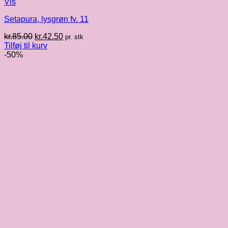
Vis
Setapura, lysgrøn fv. 11
Den
Den
kr.
85.00
kr.
42.50
pr. stk
oprindelige
aktuelle
Tilføj til kurv
pris
pris
-50%
var:
er:
kr.85.00.
kr.42.50.