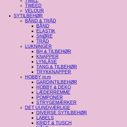
TWILL
TWEED
VELOUR
SYTILBEHØR
BÅND & TRÅD
BÅND
ELASTIK
SNØRE
TRÅD
LUKNINGER
BH & TILBEHØR
KNAPPER
LYNLÅSE
TANG & TILBEHØR
TRYKKNAPPER
HOBBY m.m
GARDINTILBEHØR
HOBBY & DEKO
LÆDERREMME
POMPONER
STRYGEMÆRKER
DET UUNDVÆRLIGE
DIVERSE SYTILBEHØR
LABELS
KRIDT & TUSCH