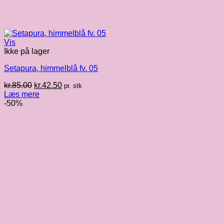
Vis
Ikke på lager
Setapura, himmelblå fv. 05
Den
Den
kr.
85.00
kr.
42.50
pr. stk
oprindelige
aktuelle
Læs mere
pris
pris
-50%
var:
er:
kr.85.00.
kr.42.50.