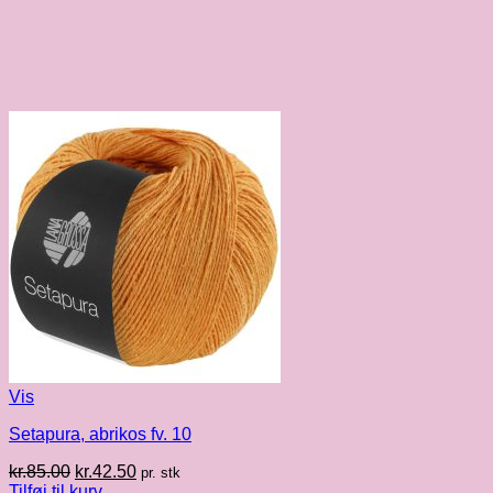
Vis
Setapura, abrikos fv. 10
Den
Den
kr.
85.00
kr.
42.50
pr. stk
oprindelige
aktuelle
Tilføj til kurv