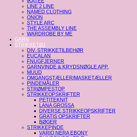
IKATEE
LINE 2 LINE
NAMED CLOTHING
ONION
STYLE ARC
THE ASSEMBLY LINE
WARDROBE BY ME
GARN
STRIKKETØJ
DIV. STRIKKETILBEHØR
EUCALAN
FNUGFJERNER
GARNVINDE & KRYDSNØGLE APP.
MUUD
OMGANGSTÆLLER/MASKETÆLLER
PINDEMÅLER
STRØMPESTOP
STRIKKEOPSKRIFTER
PETITEKNIT
LANA GROSSA
DIVERSE STRIKKEOPSKRIFTER
GRATIS OPSKRIFTER
BØGER
STRIKKEPINDE
VARIO NERA EBONY