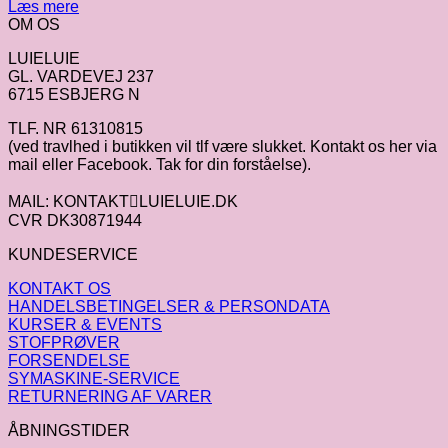
oprindelige
aktuelle
Læs mere
pris
pris
OM OS
var:
er:
LUIELUIE
kr.85.00.
kr.42.50.
GL. VARDEVEJ 237
6715 ESBJERG N
TLF. NR 61310815
(ved travlhed i butikken vil tlf være slukket. Kontakt os her via
mail eller Facebook. Tak for din forståelse).
MAIL: KONTAKTLUIELUIE.DK
CVR DK30871944
KUNDESERVICE
KONTAKT OS
HANDELSBETINGELSER & PERSONDATA
KURSER & EVENTS
STOFPRØVER
FORSENDELSE
SYMASKINE-SERVICE
RETURNERING AF VARER
ÅBNINGSTIDER