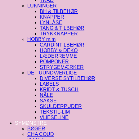
TRÅD
LUKNINGER
BH & TILBEHØR
KNAPPER
LYNLÅSE
TANG & TILBEHØR
TRYKKNAPPER
HOBBY m.m
GARDINTILBEHØR
HOBBY & DEKO
LÆDERREMME
POMPONER
STRYGEMÆRKER
DET UUNDVÆRLIGE
DIVERSE SYTILBEHØR
LABELS
KRIDT & TUSCH
NÅLE
SAKSE
SKULDERPUDER
TEKSTIL-LIM
VLIESELINE
SYMØNSTRE
BØGER
CHA COUD