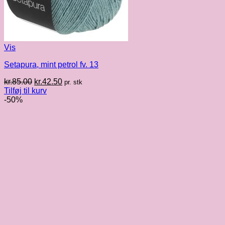
Vis
Setapura, mint petrol fv. 13
Den
Den
kr.
85.00
kr.
42.50
pr. stk
oprindelige
aktuelle
Tilføj til kurv
pris
pris
-50%
var:
er:
kr.85.00.
kr.42.50.