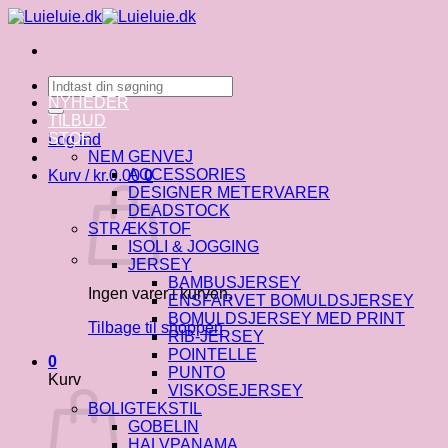
Fortsæt
til
indhold
Søg
efter:
NYHEDER
TILBUD
STOF
Log ind
NEM GENVEJ
ACCESSORIES
Kurv /
kr.
0.00
0
DESIGNER METERVARER
DEADSTOCK
STRÆKSTOF
ISOLI & JOGGING
JERSEY
BAMBUSJERSEY
Ingen varer i kurven.
ENSFARVET BOMULDSJERSEY
BOMULDSJERSEY MED PRINT
Tilbage til shoppen
RIB-JERSEY
POINTELLE
0
PUNTO
Kurv
VISKOSEJERSEY
BOLIGTEKSTIL
GOBELIN
HALVPANAMA