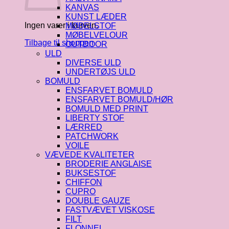
KANVAS
KUNST LÆDER
Ingen varer i kurven.
MØBELSTOF
MØBELVELOUR
Tilbage til shoppen
OUTDOOR
ULD
DIVERSE ULD
UNDERTØJS ULD
BOMULD
ENSFARVET BOMULD
ENSFARVET BOMULD/HØR
BOMULD MED PRINT
LIBERTY STOF
LÆRRED
PATCHWORK
VOILE
VÆVEDE KVALITETER
BRODERIE ANGLAISE
BUKSESTOF
CHIFFON
CUPRO
DOUBLE GAUZE
FASTVÆVET VISKOSE
FILT
FLONNEL