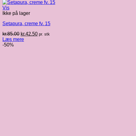
Vis
Ikke på lager
Setapura, creme fv. 15
Den
Den
kr.
85.00
kr.
42.50
pr. stk
oprindelige
aktuelle
Læs mere
pris
pris
-50%
var:
er:
kr.85.00.
kr.42.50.