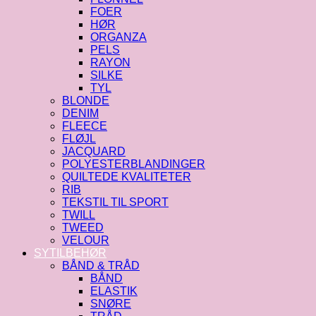
FOER
HØR
ORGANZA
PELS
RAYON
SILKE
TYL
BLONDE
DENIM
FLEECE
FLØJL
JACQUARD
POLYESTERBLANDINGER
QUILTEDE KVALITETER
RIB
TEKSTIL TIL SPORT
TWILL
TWEED
VELOUR
SYTILBEHØR
BÅND & TRÅD
BÅND
ELASTIK
SNØRE