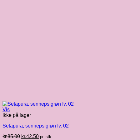
Vis
Ikke på lager
Setapura, senneps grøn fv. 02
Den
Den
kr.
85.00
kr.
42.50
pr. stk