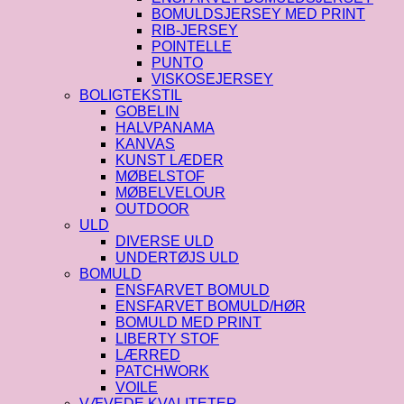
BOMULDSJERSEY MED PRINT
RIB-JERSEY
POINTELLE
PUNTO
VISKOSEJERSEY
BOLIGTEKSTIL
GOBELIN
HALVPANAMA
KANVAS
KUNST LÆDER
MØBELSTOF
MØBELVELOUR
OUTDOOR
ULD
DIVERSE ULD
UNDERTØJS ULD
BOMULD
ENSFARVET BOMULD
ENSFARVET BOMULD/HØR
BOMULD MED PRINT
LIBERTY STOF
LÆRRED
PATCHWORK
VOILE
VÆVEDE KVALITETER