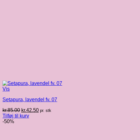
Vis
Setapura, lavendel fv. 07
Den
Den
kr.
85.00
kr.
42.50
pr. stk
oprindelige
aktuelle
Tilføj til kurv
pris
pris
-50%
var:
er:
kr.85.00.
kr.42.50.