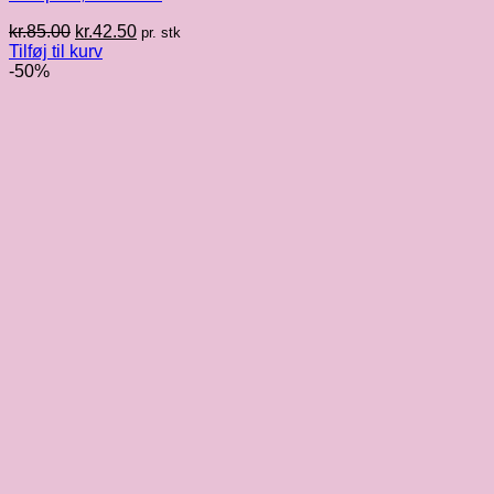
Den
Den
kr.
85.00
kr.
42.50
pr. stk
oprindelige
aktuelle
Tilføj til kurv
pris
pris
-50%
var:
er:
kr.85.00.
kr.42.50.