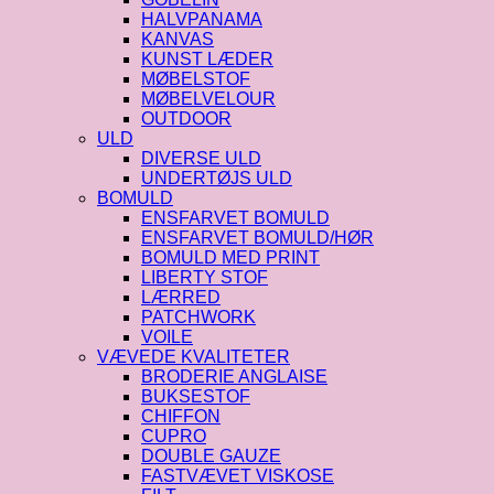
HALVPANAMA
KANVAS
KUNST LÆDER
MØBELSTOF
MØBELVELOUR
OUTDOOR
ULD
DIVERSE ULD
UNDERTØJS ULD
BOMULD
ENSFARVET BOMULD
ENSFARVET BOMULD/HØR
BOMULD MED PRINT
LIBERTY STOF
LÆRRED
PATCHWORK
VOILE
VÆVEDE KVALITETER
BRODERIE ANGLAISE
BUKSESTOF
CHIFFON
CUPRO
DOUBLE GAUZE
FASTVÆVET VISKOSE