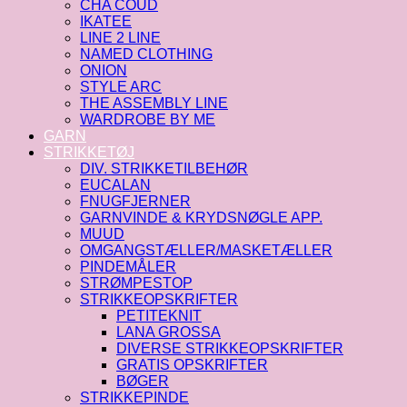
CHA COUD
IKATEE
LINE 2 LINE
NAMED CLOTHING
ONION
STYLE ARC
THE ASSEMBLY LINE
WARDROBE BY ME
GARN
STRIKKETØJ
DIV. STRIKKETILBEHØR
EUCALAN
FNUGFJERNER
GARNVINDE & KRYDSNØGLE APP.
MUUD
OMGANGSTÆLLER/MASKETÆLLER
PINDEMÅLER
STRØMPESTOP
STRIKKEOPSKRIFTER
PETITEKNIT
LANA GROSSA
DIVERSE STRIKKEOPSKRIFTER
GRATIS OPSKRIFTER
BØGER
STRIKKEPINDE