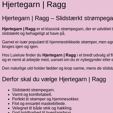
Hjertegarn | Ragg
Hjertegarn | Ragg – Slidstærkt strømpegar
Hjertegarn | Ragg
er et klassisk strømpegarn, der er udviklet t
slidstærkt og behageligt at have på.
Garnet er især populært til hjemmestrikkede strømper, men egne
bruges igen og igen.
Hos Luieluie finder du
Hjertegarn | Ragg
i et bredt udvalg af 
og er nemt at arbejde med, uanset om du er nybegynder eller er
Den naturlige uld holder fødder og krop varme, mens de slidstær
Derfor skal du vælge Hjertegarn | Ragg
Slidstærkt strømpegarn.
Varmt og komfortabelt.
Perfekt til strømper og hjemmesokker.
Flot og ensartet maskebillede.
Velegnet til både strik og hækling.
God holdbarhed til hverdagsbrug.