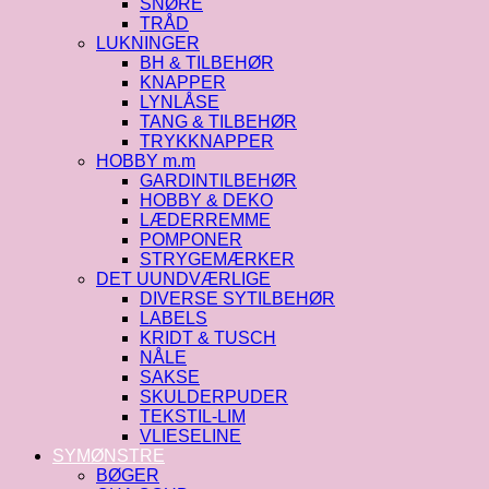
SNØRE
TRÅD
LUKNINGER
BH & TILBEHØR
KNAPPER
LYNLÅSE
TANG & TILBEHØR
TRYKKNAPPER
HOBBY m.m
GARDINTILBEHØR
HOBBY & DEKO
LÆDERREMME
POMPONER
STRYGEMÆRKER
DET UUNDVÆRLIGE
DIVERSE SYTILBEHØR
LABELS
KRIDT & TUSCH
NÅLE
SAKSE
SKULDERPUDER
TEKSTIL-LIM
VLIESELINE
SYMØNSTRE
BØGER