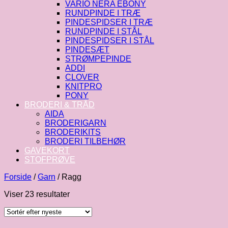
VARIO NERA EBONY
RUNDPINDE I TRÆ
PINDESPIDSER I TRÆ
RUNDPINDE I STÅL
PINDESPIDSER I STÅL
PINDESÆT
STRØMPEPINDE
ADDI
CLOVER
KNITPRO
PONY
BRODERI & TRÅD
AIDA
BRODERIGARN
BRODERIKITS
BRODERI TILBEHØR
GAVEKORT
STOFPRØVE
Forside
/
Garn
/
Ragg
Sorteret
Viser 23 resultater
efter
seneste