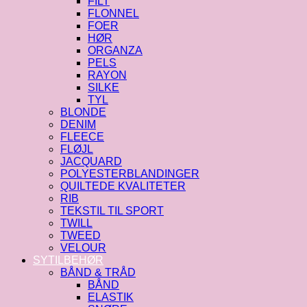
FILT
FLONNEL
FOER
HØR
ORGANZA
PELS
RAYON
SILKE
TYL
BLONDE
DENIM
FLEECE
FLØJL
JACQUARD
POLYESTERBLANDINGER
QUILTEDE KVALITETER
RIB
TEKSTIL TIL SPORT
TWILL
TWEED
VELOUR
SYTILBEHØR
BÅND & TRÅD
BÅND
ELASTIK