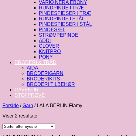
VARIO NERA EBONY
RUNDPINDE I TRÆ
PINDESPIDSER I TRÆ
RUNDPINDE I STÅL
PINDESPIDSER I STÅL
PINDESÆT
STRØMPEPINDE
ADDI
CLOVER
KNITPRO
PONY
BRODERI & TRÅD
AIDA
BRODERIGARN
BRODERIKITS
BRODERI TILBEHØR
GAVEKORT
STOFPRØVE
Forside
/
Garn
/
LALA BERLIN Flamy
Sorteret
Viser 2 resultater
efter
seneste