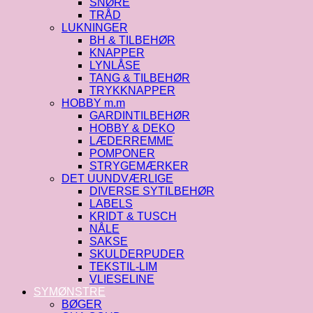
SNØRE
TRÅD
LUKNINGER
BH & TILBEHØR
KNAPPER
LYNLÅSE
TANG & TILBEHØR
TRYKKNAPPER
HOBBY m.m
GARDINTILBEHØR
HOBBY & DEKO
LÆDERREMME
POMPONER
STRYGEMÆRKER
DET UUNDVÆRLIGE
DIVERSE SYTILBEHØR
LABELS
KRIDT & TUSCH
NÅLE
SAKSE
SKULDERPUDER
TEKSTIL-LIM
VLIESELINE
SYMØNSTRE
BØGER