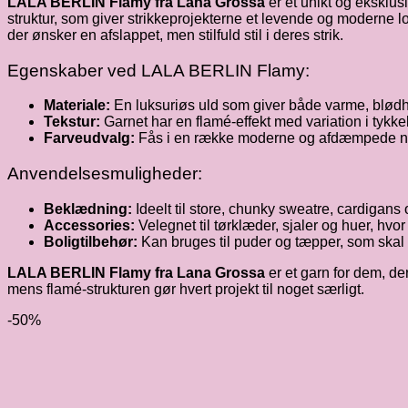
LALA BERLIN Flamy fra Lana Grossa
er et unikt og ekskl
struktur, som giver strikkeprojekterne et levende og moderne look
der ønsker en afslappet, men stilfuld stil i deres strik.
Egenskaber ved LALA BERLIN Flamy:
Materiale:
En luksuriøs uld som giver både varme, blødh
Tekstur:
Garnet har en flamé-effekt med variation i tykkel
Farveudvalg:
Fås i en række moderne og afdæmpede nuan
Anvendelsesmuligheder:
Beklædning:
Ideelt til store, chunky sweatre, cardigans 
Accessories:
Velegnet til tørklæder, sjaler og huer, hvo
Boligtilbehør:
Kan bruges til puder og tæpper, som skal h
LALA BERLIN Flamy fra Lana Grossa
er et garn for dem, d
mens flamé-strukturen gør hvert projekt til noget særligt.
-50%