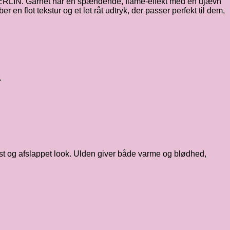
BERLIN. Garnet har en spændende, flamé-effekt med en ujævn
 en flot tekstur og et let råt udtryk, der passer perfekt til dem,
.
øst og afslappet look. Ulden giver både varme og blødhed,