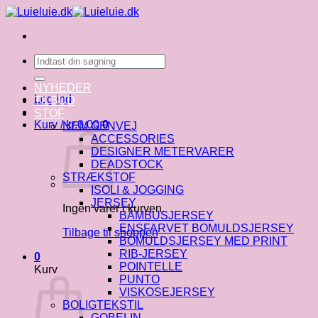
Fortsæt
til
indhold
Søg
efter:
NYHEDER
Log ind
TILBUD
STOF
Kurv /
kr.
0.00
0
NEM GENVEJ
ACCESSORIES
DESIGNER METERVARER
DEADSTOCK
STRÆKSTOF
ISOLI & JOGGING
JERSEY
Ingen varer i kurven.
BAMBUSJERSEY
ENSFARVET BOMULDSJERSEY
Tilbage til shoppen
BOMULDSJERSEY MED PRINT
RIB-JERSEY
0
POINTELLE
Kurv
PUNTO
VISKOSEJERSEY
BOLIGTEKSTIL
GOBELIN