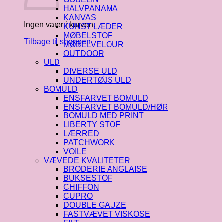
HALVPANAMA
KANVAS
Ingen varer i kurven.
KUNST LÆDER
MØBELSTOF
Tilbage til shoppen
MØBELVELOUR
OUTDOOR
ULD
DIVERSE ULD
UNDERTØJS ULD
BOMULD
ENSFARVET BOMULD
ENSFARVET BOMULD/HØR
BOMULD MED PRINT
LIBERTY STOF
LÆRRED
PATCHWORK
VOILE
VÆVEDE KVALITETER
BRODERIE ANGLAISE
BUKSESTOF
CHIFFON
CUPRO
DOUBLE GAUZE
FASTVÆVET VISKOSE