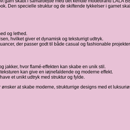
usivt garn skabt i samarbejde med det kendte modebrand LALA 
. Den specielle struktur og de skiftende tykkelser i garnet skaber
ed og lethed.
sen, hvilket giver et dynamisk og teksturrigt udtryk.
cer, der passer godt til både casual og fashionable projekter
og jakker, hvor flamé-effekten kan skabe en unik stil.
r teksturen kan give en iøjnefaldende og moderne effekt.
ave et unikt udtryk med struktur og fylde.
er ønsker at skabe moderne, strukturrige designs med et luksuri