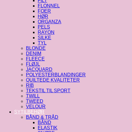
FILT
FLONNEL
FOER
HØR
ORGANZA
PELS
RAYON
SILKE
TYL
BLONDE
DENIM
FLEECE
FLØJL
JACQUARD
POLYESTERBLANDINGER
QUILTEDE KVALITETER
RIB
TEKSTIL TIL SPORT
TWILL
TWEED
VELOUR
SYTILBEHØR
BÅND & TRÅD
BÅND
ELASTIK