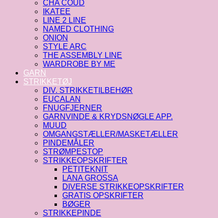
CHA COUD
IKATEE
LINE 2 LINE
NAMED CLOTHING
ONION
STYLE ARC
THE ASSEMBLY LINE
WARDROBE BY ME
GARN
STRIKKETØJ
DIV. STRIKKETILBEHØR
EUCALAN
FNUGFJERNER
GARNVINDE & KRYDSNØGLE APP.
MUUD
OMGANGSTÆLLER/MASKETÆLLER
PINDEMÅLER
STRØMPESTOP
STRIKKEOPSKRIFTER
PETITEKNIT
LANA GROSSA
DIVERSE STRIKKEOPSKRIFTER
GRATIS OPSKRIFTER
BØGER
STRIKKEPINDE