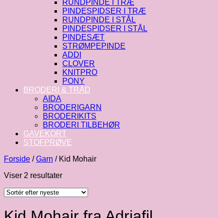
RUNDPINDE I TRÆ
PINDESPIDSER I TRÆ
RUNDPINDE I STÅL
PINDESPIDSER I STÅL
PINDESÆT
STRØMPEPINDE
ADDI
CLOVER
KNITPRO
PONY
BRODERI & TRÅD
AIDA
BRODERIGARN
BRODERIKITS
BRODERI TILBEHØR
GAVEKORT
STOFPRØVE
Forside
/
Garn
/
Kid Mohair
Sorteret
Viser 2 resultater
efter
seneste
Kid Mohair fra Adriafil