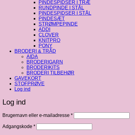
PINDESPIDSER I TRÆ
RUNDPINDE I STÅL
PINDESPIDSER I STÅL
PINDESÆT
STRØMPEPINDE
ADDI
CLOVER
KNITPRO
PONY
BRODERI & TRÅD
AIDA
BRODERIGARN
BRODERIKITS
BRODERI TILBEHØR
GAVEKORT
STOFPRØVE
Log ind
Log ind
Påkrævet
Brugernavn eller e-mailadresse
*
Påkrævet
Adgangskode
*