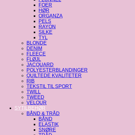
FOER
HØR
ORGANZA
PELS
RAYON
SILKE
TYL
BLONDE
DENIM
FLEECE
FLØJL
JACQUARD
POLYESTERBLANDINGER
QUILTEDE KVALITETER
RIB
TEKSTIL TIL SPORT
TWILL
TWEED
VELOUR
SYTILBEHØR
BÅND & TRÅD
BÅND
ELASTIK
SNØRE