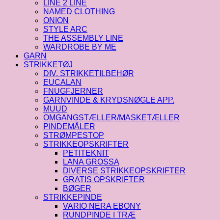
LINE 2 LINE
NAMED CLOTHING
ONION
STYLE ARC
THE ASSEMBLY LINE
WARDROBE BY ME
GARN
STRIKKETØJ
DIV. STRIKKETILBEHØR
EUCALAN
FNUGFJERNER
GARNVINDE & KRYDSNØGLE APP.
MUUD
OMGANGSTÆLLER/MASKETÆLLER
PINDEMÅLER
STRØMPESTOP
STRIKKEOPSKRIFTER
PETITEKNIT
LANA GROSSA
DIVERSE STRIKKEOPSKRIFTER
GRATIS OPSKRIFTER
BØGER
STRIKKEPINDE
VARIO NERA EBONY
RUNDPINDE I TRÆ