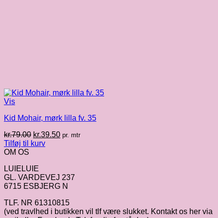
Vis
Kid Mohair, mørk lilla fv. 35
Den
Den
kr.
79.00
kr.
39.50
pr. mtr
oprindelige
aktuelle
Tilføj til kurv
pris
pris
OM OS
var:
er:
LUIELUIE
kr.79.00.
kr.39.50.
GL. VARDEVEJ 237
6715 ESBJERG N
TLF. NR 61310815
(ved travlhed i butikken vil tlf være slukket. Kontakt os her via