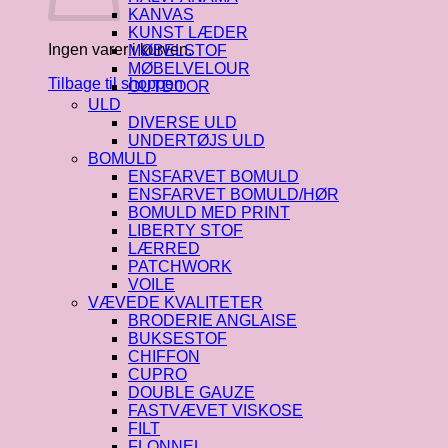
KANVAS
KUNST LÆDER
Ingen varer i kurven.
MØBELSTOF
MØBELVELOUR
Tilbage til shoppen
OUTDOOR
ULD
DIVERSE ULD
UNDERTØJS ULD
BOMULD
ENSFARVET BOMULD
ENSFARVET BOMULD/HØR
BOMULD MED PRINT
LIBERTY STOF
LÆRRED
PATCHWORK
VOILE
VÆVEDE KVALITETER
BRODERIE ANGLAISE
BUKSESTOF
CHIFFON
CUPRO
DOUBLE GAUZE
FASTVÆVET VISKOSE
FILT
FLONNEL