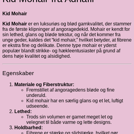
Kid Mohair
Kid Mohair
er en luksuriøs og blød garnkvalitet, der stammer
fra de første klipninger af angoragedekid. Mohair er kendt for
sin lethed, glans og bløde tekstur, og når det kommer fra
unge geder, kaldes det “kid mohair,” hvilket betyder, at fibrene
er ekstra fine og delikate. Denne type mohair er yderst
populær blandt strikke- og hækleentusiaster på grund af
dens høje kvalitet og alsidighed.
Egenskaber
Materiale og Fiberstruktur:
Fremstillet af angoragedens bløde og fine
underuld.
Kid mohair har en særlig glans og et let, luftigt
udseende.
Lethed:
Trods sin volumen er garnet meget let og
velegnet til både varme og lette designs.
Holdbarhed:
Fibrene er stærke og slidstærke, hvilket gør