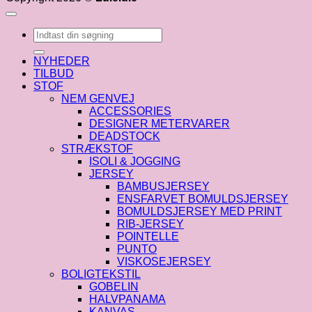
Søg
efter:
NYHEDER
TILBUD
STOF
NEM GENVEJ
ACCESSORIES
DESIGNER METERVARER
DEADSTOCK
STRÆKSTOF
ISOLI & JOGGING
JERSEY
BAMBUSJERSEY
ENSFARVET BOMULDSJERSEY
BOMULDSJERSEY MED PRINT
RIB-JERSEY
POINTELLE
PUNTO
VISKOSEJERSEY
BOLIGTEKSTIL
GOBELIN
HALVPANAMA
KANVAS