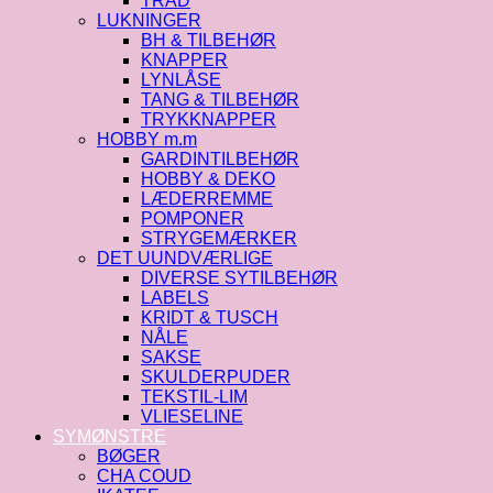
TRÅD
LUKNINGER
BH & TILBEHØR
KNAPPER
LYNLÅSE
TANG & TILBEHØR
TRYKKNAPPER
HOBBY m.m
GARDINTILBEHØR
HOBBY & DEKO
LÆDERREMME
POMPONER
STRYGEMÆRKER
DET UUNDVÆRLIGE
DIVERSE SYTILBEHØR
LABELS
KRIDT & TUSCH
NÅLE
SAKSE
SKULDERPUDER
TEKSTIL-LIM
VLIESELINE
SYMØNSTRE
BØGER
CHA COUD