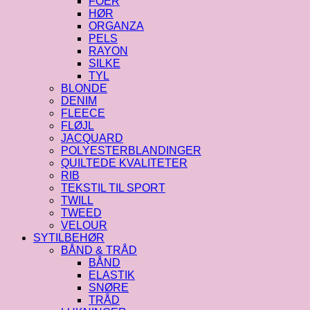
FOER
HØR
ORGANZA
PELS
RAYON
SILKE
TYL
BLONDE
DENIM
FLEECE
FLØJL
JACQUARD
POLYESTERBLANDINGER
QUILTEDE KVALITETER
RIB
TEKSTIL TIL SPORT
TWILL
TWEED
VELOUR
SYTILBEHØR
BÅND & TRÅD
BÅND
ELASTIK
SNØRE
TRÅD