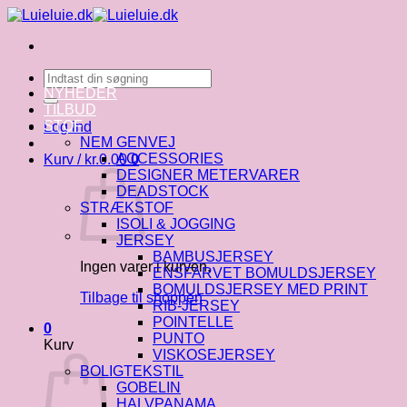
Fortsæt
til
indhold
Søg
efter:
NYHEDER
TILBUD
STOF
Log ind
NEM GENVEJ
ACCESSORIES
Kurv /
kr.
0.00
0
DESIGNER METERVARER
DEADSTOCK
STRÆKSTOF
ISOLI & JOGGING
JERSEY
BAMBUSJERSEY
Ingen varer i kurven.
ENSFARVET BOMULDSJERSEY
BOMULDSJERSEY MED PRINT
Tilbage til shoppen
RIB-JERSEY
POINTELLE
0
PUNTO
Kurv
VISKOSEJERSEY
BOLIGTEKSTIL
GOBELIN
HALVPANAMA