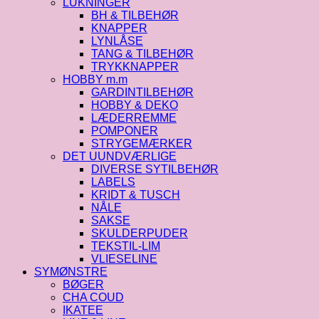
LUKNINGER
BH & TILBEHØR
KNAPPER
LYNLÅSE
TANG & TILBEHØR
TRYKKNAPPER
HOBBY m.m
GARDINTILBEHØR
HOBBY & DEKO
LÆDERREMME
POMPONER
STRYGEMÆRKER
DET UUNDVÆRLIGE
DIVERSE SYTILBEHØR
LABELS
KRIDT & TUSCH
NÅLE
SAKSE
SKULDERPUDER
TEKSTIL-LIM
VLIESELINE
SYMØNSTRE
BØGER
CHA COUD
IKATEE