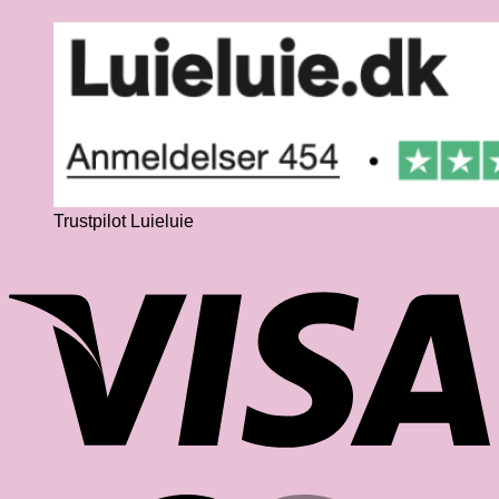
Trustpilot Luieluie
V