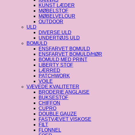
KUNST LÆDER
MØBELSTOF
MØBELVELOUR
OUTDOOR
ULD
DIVERSE ULD
UNDERTØJS ULD
BOMULD
ENSFARVET BOMULD
ENSFARVET BOMULD/HØR
BOMULD MED PRINT
LIBERTY STOF
LÆRRED
PATCHWORK
VOILE
VÆVEDE KVALITETER
BRODERIE ANGLAISE
BUKSESTOF
CHIFFON
CUPRO
DOUBLE GAUZE
FASTVÆVET VISKOSE
FILT
FLONNEL