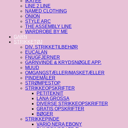
IKATEE
LINE 2 LINE
NAMED CLOTHING
ONION
STYLE ARC
THE ASSEMBLY LINE
WARDROBE BY ME
GARN
STRIKKETØJ
DIV. STRIKKETILBEHØR
EUCALAN
FNUGFJERNER
GARNVINDE & KRYDSNØGLE APP.
MUUD
OMGANGSTÆLLER/MASKETÆLLER
PINDEMÅLER
STRØMPESTOP
STRIKKEOPSKRIFTER
PETITEKNIT
LANA GROSSA
DIVERSE STRIKKEOPSKRIFTER
GRATIS OPSKRIFTER
BØGER
STRIKKEPINDE
VARIO NERA EBONY