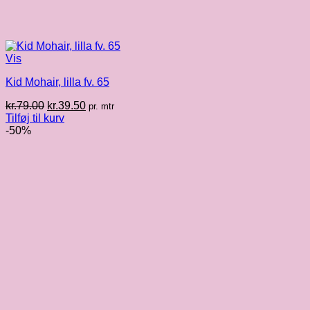
Vis
Kid Mohair, lilla fv. 65
Den
Den
kr.
79.00
kr.
39.50
pr. mtr
oprindelige
aktuelle
Tilføj til kurv
pris
pris
-50%
var:
er:
kr.79.00.
kr.39.50.