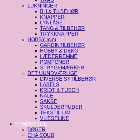
TRÅD
LUKNINGER
BH & TILBEHØR
KNAPPER
LYNLÅSE
TANG & TILBEHØR
TRYKKNAPPER
HOBBY m.m
GARDINTILBEHØR
HOBBY & DEKO
LÆDERREMME
POMPONER
STRYGEMÆRKER
DET UUNDVÆRLIGE
DIVERSE SYTILBEHØR
LABELS
KRIDT & TUSCH
NÅLE
SAKSE
SKULDERPUDER
TEKSTIL-LIM
VLIESELINE
SYMØNSTRE
BØGER
CHA COUD