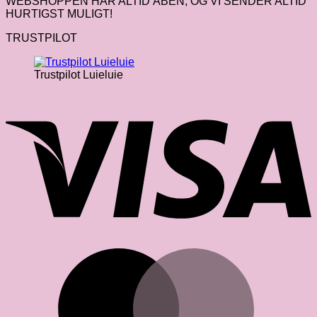
WEBSHOPPEN HAR ALTID ÅBEN, OG VI SENDER ALTID
HURTIGST MULIGT!
TRUSTPILOT
Trustpilot Luieluie
V
M