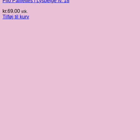
Filo Paillettes | Lysbeige fv. 18
kr.
69.00
stk.
Tilføj til kurv