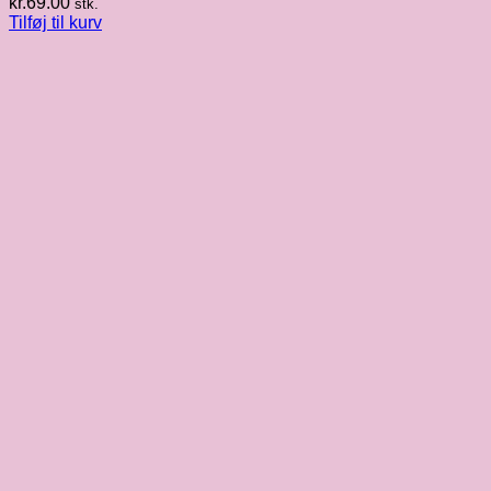
kr.
69.00
stk.
Tilføj til kurv