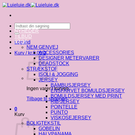
Fortsæt
til
indhold
Søg
efter:
NYHEDER
TILBUD
STOF
Log ind
NEM GENVEJ
ACCESSORIES
Kurv /
kr.
0.00
0
DESIGNER METERVARER
DEADSTOCK
STRÆKSTOF
ISOLI & JOGGING
JERSEY
BAMBUSJERSEY
Ingen varer i kurven.
ENSFARVET BOMULDSJERSEY
BOMULDSJERSEY MED PRINT
Tilbage til shoppen
RIB-JERSEY
POINTELLE
0
PUNTO
Kurv
VISKOSEJERSEY
BOLIGTEKSTIL
GOBELIN
HALVPANAMA