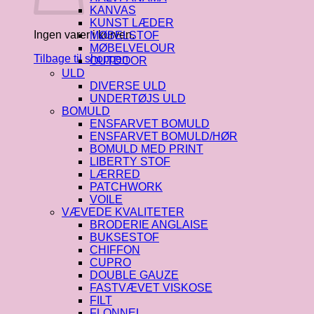
KANVAS
KUNST LÆDER
Ingen varer i kurven.
MØBELSTOF
MØBELVELOUR
Tilbage til shoppen
OUTDOOR
ULD
DIVERSE ULD
UNDERTØJS ULD
BOMULD
ENSFARVET BOMULD
ENSFARVET BOMULD/HØR
BOMULD MED PRINT
LIBERTY STOF
LÆRRED
PATCHWORK
VOILE
VÆVEDE KVALITETER
BRODERIE ANGLAISE
BUKSESTOF
CHIFFON
CUPRO
DOUBLE GAUZE
FASTVÆVET VISKOSE
FILT
FLONNEL