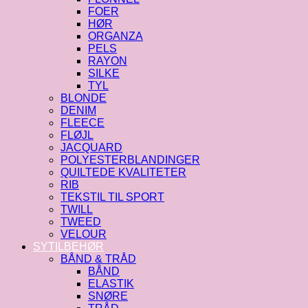
FOER
HØR
ORGANZA
PELS
RAYON
SILKE
TYL
BLONDE
DENIM
FLEECE
FLØJL
JACQUARD
POLYESTERBLANDINGER
QUILTEDE KVALITETER
RIB
TEKSTIL TIL SPORT
TWILL
TWEED
VELOUR
SYTILBEHØR
BÅND & TRÅD
BÅND
ELASTIK
SNØRE