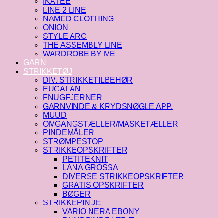
IKATEE
LINE 2 LINE
NAMED CLOTHING
ONION
STYLE ARC
THE ASSEMBLY LINE
WARDROBE BY ME
GARN
STRIKKETØJ
DIV. STRIKKETILBEHØR
EUCALAN
FNUGFJERNER
GARNVINDE & KRYDSNØGLE APP.
MUUD
OMGANGSTÆLLER/MASKETÆLLER
PINDEMÅLER
STRØMPESTOP
STRIKKEOPSKRIFTER
PETITEKNIT
LANA GROSSA
DIVERSE STRIKKEOPSKRIFTER
GRATIS OPSKRIFTER
BØGER
STRIKKEPINDE
VARIO NERA EBONY