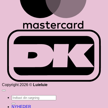
D
Copyright 2026 ©
Luieluie
Søg
efter:
NYHEDER