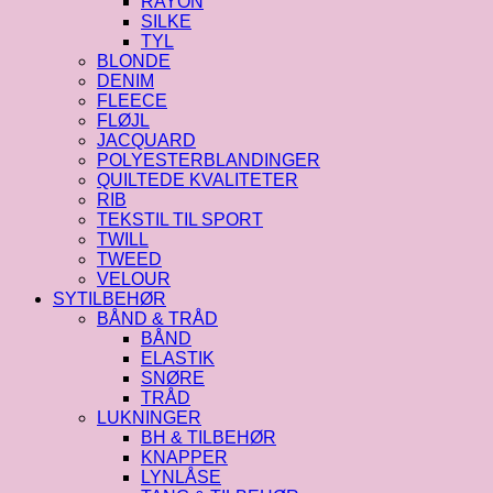
RAYON
SILKE
TYL
BLONDE
DENIM
FLEECE
FLØJL
JACQUARD
POLYESTERBLANDINGER
QUILTEDE KVALITETER
RIB
TEKSTIL TIL SPORT
TWILL
TWEED
VELOUR
SYTILBEHØR
BÅND & TRÅD
BÅND
ELASTIK
SNØRE
TRÅD
LUKNINGER
BH & TILBEHØR
KNAPPER
LYNLÅSE