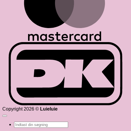
D
Copyright 2026 ©
Luieluie
Søg
efter: