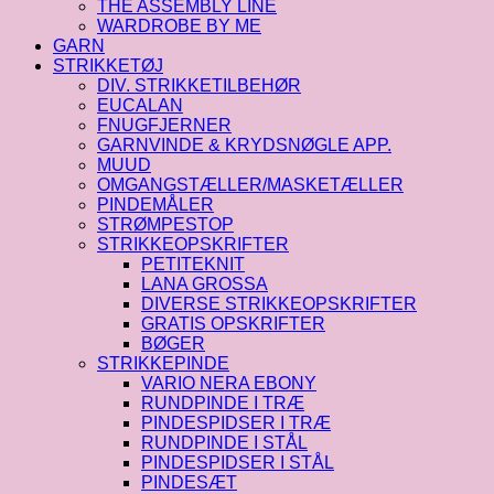
THE ASSEMBLY LINE
WARDROBE BY ME
GARN
STRIKKETØJ
DIV. STRIKKETILBEHØR
EUCALAN
FNUGFJERNER
GARNVINDE & KRYDSNØGLE APP.
MUUD
OMGANGSTÆLLER/MASKETÆLLER
PINDEMÅLER
STRØMPESTOP
STRIKKEOPSKRIFTER
PETITEKNIT
LANA GROSSA
DIVERSE STRIKKEOPSKRIFTER
GRATIS OPSKRIFTER
BØGER
STRIKKEPINDE
VARIO NERA EBONY
RUNDPINDE I TRÆ
PINDESPIDSER I TRÆ
RUNDPINDE I STÅL
PINDESPIDSER I STÅL
PINDESÆT