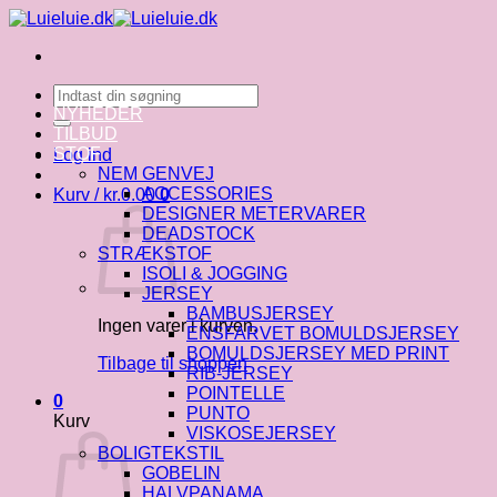
Fortsæt
til
indhold
Søg
efter:
NYHEDER
TILBUD
STOF
Log ind
NEM GENVEJ
ACCESSORIES
Kurv /
kr.
0.00
0
DESIGNER METERVARER
DEADSTOCK
STRÆKSTOF
ISOLI & JOGGING
JERSEY
BAMBUSJERSEY
Ingen varer i kurven.
ENSFARVET BOMULDSJERSEY
BOMULDSJERSEY MED PRINT
Tilbage til shoppen
RIB-JERSEY
POINTELLE
0
PUNTO
Kurv
VISKOSEJERSEY
BOLIGTEKSTIL
GOBELIN
HALVPANAMA