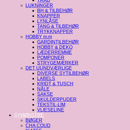
TRÅD
LUKNINGER
BH & TILBEHØR
KNAPPER
LYNLÅSE
TANG & TILBEHØR
TRYKKNAPPER
HOBBY m.m
GARDINTILBEHØR
HOBBY & DEKO
LÆDERREMME
POMPONER
STRYGEMÆRKER
DET UUNDVÆRLIGE
DIVERSE SYTILBEHØR
LABELS
KRIDT & TUSCH
NÅLE
SAKSE
SKULDERPUDER
TEKSTIL-LIM
VLIESELINE
SYMØNSTRE
BØGER
CHA COUD