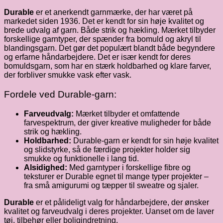
Durable
er et anerkendt garnmærke, der har været på
markedet siden 1936. Det er kendt for sin høje kvalitet og
brede udvalg af garn. Både strik og hækling. Mærket tilbyder
forskellige garntyper, der spænder fra bomuld og akryl til
blandingsgarn. Det gør det populært blandt både begyndere
og erfarne håndarbejdere. Det er især kendt for deres
bomuldsgarn, som har en stærk holdbarhed og klare farver,
der forbliver smukke vask efter vask.
Fordele ved Durable-garn:
Farveudvalg:
Mærket tilbyder et omfattende
farvespektrum, der giver kreative muligheder for både
strik og hækling.
Holdbarhed:
Durable-garn er kendt for sin høje kvalitet
og slidstyrke, så de færdige projekter holder sig
smukke og funktionelle i lang tid.
Alsidighed:
Med garntyper i forskellige fibre og
teksturer er Durable egnet til mange typer projekter –
fra små amigurumi og tæpper til sweatre og sjaler.
Durable
er et pålideligt valg for håndarbejdere, der ønsker
kvalitet og farveudvalg i deres projekter. Uanset om de laver
tøj, tilbehør eller boligindretning.