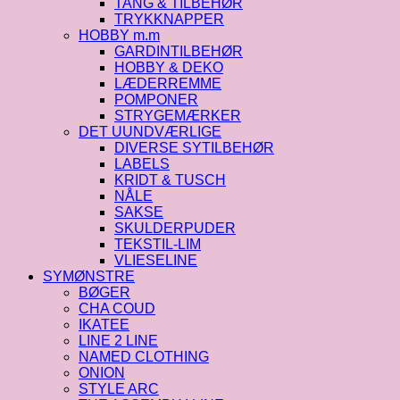
TANG & TILBEHØR
TRYKKNAPPER
HOBBY m.m
GARDINTILBEHØR
HOBBY & DEKO
LÆDERREMME
POMPONER
STRYGEMÆRKER
DET UUNDVÆRLIGE
DIVERSE SYTILBEHØR
LABELS
KRIDT & TUSCH
NÅLE
SAKSE
SKULDERPUDER
TEKSTIL-LIM
VLIESELINE
SYMØNSTRE
BØGER
CHA COUD
IKATEE
LINE 2 LINE
NAMED CLOTHING
ONION
STYLE ARC