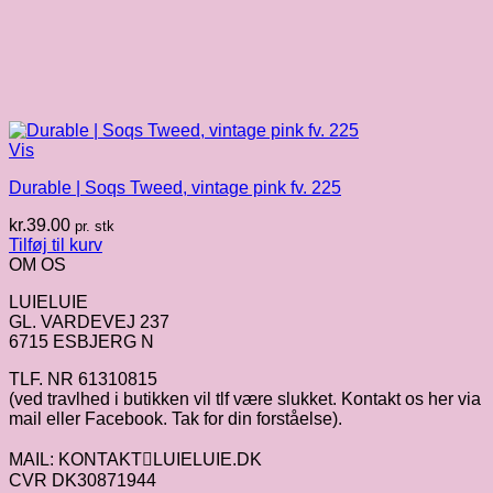
Vis
Durable | Soqs Tweed, vintage pink fv. 225
kr.
39.00
pr. stk
Tilføj til kurv
OM OS
LUIELUIE
GL. VARDEVEJ 237
6715 ESBJERG N
TLF. NR 61310815
(ved travlhed i butikken vil tlf være slukket. Kontakt os her via
mail eller Facebook. Tak for din forståelse).
MAIL: KONTAKTLUIELUIE.DK
CVR DK30871944