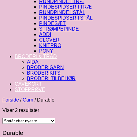
RUNDPINDE I TRÆ
PINDESPIDSER I TRÆ
RUNDPINDE I STÅL
PINDESPIDSER I STÅL
PINDESÆT
STRØMPEPINDE
ADDI
CLOVER
KNITPRO
PONY
BRODERI & TRÅD
AIDA
BRODERIGARN
BRODERIKITS
BRODERI TILBEHØR
GAVEKORT
STOFPRØVE
Forside
/
Garn
/
Durable
Sorteret
Viser 2 resultater
efter
seneste
Durable