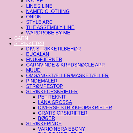
IKATEE
LINE 2 LINE
NAMED CLOTHING
ONION
STYLE ARC
THE ASSEMBLY LINE
WARDROBE BY ME
GARN
STRIKKETØJ
DIV. STRIKKETILBEHØR
EUCALAN
FNUGFJERNER
GARNVINDE & KRYDSNØGLE APP.
MUUD
OMGANGSTÆLLER/MASKETÆLLER
PINDEMÅLER
STRØMPESTOP
STRIKKEOPSKRIFTER
PETITEKNIT
LANA GROSSA
DIVERSE STRIKKEOPSKRIFTER
GRATIS OPSKRIFTER
BØGER
STRIKKEPINDE
VARIO NERA EBONY