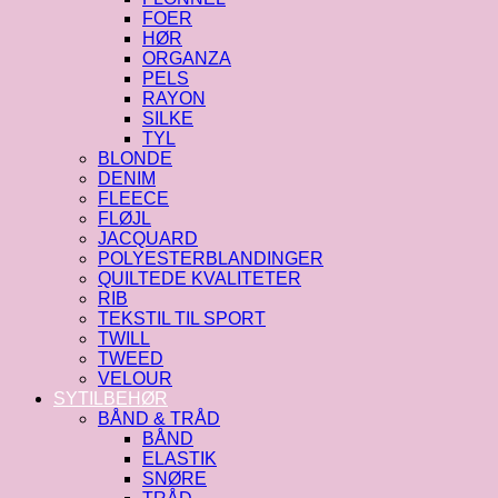
FOER
HØR
ORGANZA
PELS
RAYON
SILKE
TYL
BLONDE
DENIM
FLEECE
FLØJL
JACQUARD
POLYESTERBLANDINGER
QUILTEDE KVALITETER
RIB
TEKSTIL TIL SPORT
TWILL
TWEED
VELOUR
SYTILBEHØR
BÅND & TRÅD
BÅND
ELASTIK
SNØRE