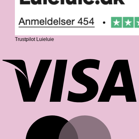
Trustpilot Luieluie
V
M