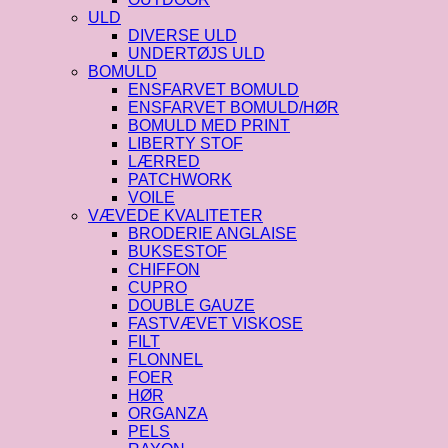
ULD
DIVERSE ULD
UNDERTØJS ULD
BOMULD
ENSFARVET BOMULD
ENSFARVET BOMULD/HØR
BOMULD MED PRINT
LIBERTY STOF
LÆRRED
PATCHWORK
VOILE
VÆVEDE KVALITETER
BRODERIE ANGLAISE
BUKSESTOF
CHIFFON
CUPRO
DOUBLE GAUZE
FASTVÆVET VISKOSE
FILT
FLONNEL
FOER
HØR
ORGANZA
PELS