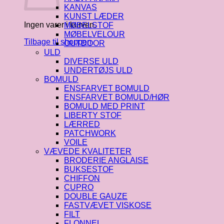
KANVAS
KUNST LÆDER
Ingen varer i kurven.
MØBELSTOF
MØBELVELOUR
Tilbage til shoppen
OUTDOOR
ULD
DIVERSE ULD
UNDERTØJS ULD
BOMULD
ENSFARVET BOMULD
ENSFARVET BOMULD/HØR
BOMULD MED PRINT
LIBERTY STOF
LÆRRED
PATCHWORK
VOILE
VÆVEDE KVALITETER
BRODERIE ANGLAISE
BUKSESTOF
CHIFFON
CUPRO
DOUBLE GAUZE
FASTVÆVET VISKOSE
FILT
FLONNEL