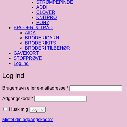
STRØMPEPINDE
ADDI
CLOVER
KNITPRO
PONY
BRODERI & TRÅD
AIDA
BRODERIGARN
BRODERIKITS
BRODERI TILBEHØR
GAVEKORT
STOFPRØVE
Log ind
Log ind
Påkrævet
Brugernavn eller e-mailadresse
*
Påkrævet
Adgangskode
*
Husk mig
Log ind
Mistet din adgangskode?