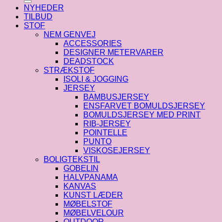
NYHEDER
TILBUD
STOF
NEM GENVEJ
ACCESSORIES
DESIGNER METERVARER
DEADSTOCK
STRÆKSTOF
ISOLI & JOGGING
JERSEY
BAMBUSJERSEY
ENSFARVET BOMULDSJERSEY
BOMULDSJERSEY MED PRINT
RIB-JERSEY
POINTELLE
PUNTO
VISKOSEJERSEY
BOLIGTEKSTIL
GOBELIN
HALVPANAMA
KANVAS
KUNST LÆDER
MØBELSTOF
MØBELVELOUR
OUTDOOR