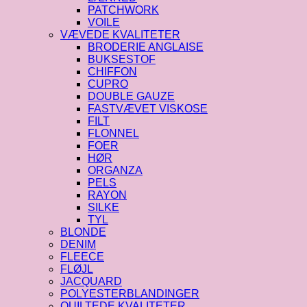
PATCHWORK
VOILE
VÆVEDE KVALITETER
BRODERIE ANGLAISE
BUKSESTOF
CHIFFON
CUPRO
DOUBLE GAUZE
FASTVÆVET VISKOSE
FILT
FLONNEL
FOER
HØR
ORGANZA
PELS
RAYON
SILKE
TYL
BLONDE
DENIM
FLEECE
FLØJL
JACQUARD
POLYESTERBLANDINGER
QUILTEDE KVALITETER