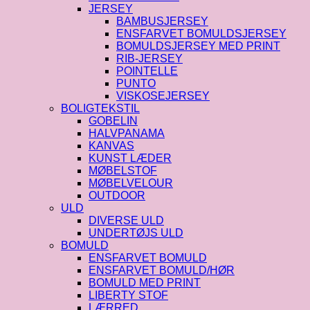
JERSEY
BAMBUSJERSEY
ENSFARVET BOMULDSJERSEY
BOMULDSJERSEY MED PRINT
RIB-JERSEY
POINTELLE
PUNTO
VISKOSEJERSEY
BOLIGTEKSTIL
GOBELIN
HALVPANAMA
KANVAS
KUNST LÆDER
MØBELSTOF
MØBELVELOUR
OUTDOOR
ULD
DIVERSE ULD
UNDERTØJS ULD
BOMULD
ENSFARVET BOMULD
ENSFARVET BOMULD/HØR
BOMULD MED PRINT
LIBERTY STOF
LÆRRED