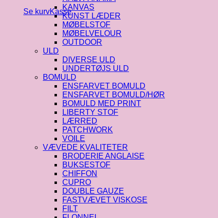
KANVAS
Se kurv
Kasse
KUNST LÆDER
MØBELSTOF
MØBELVELOUR
OUTDOOR
ULD
DIVERSE ULD
UNDERTØJS ULD
BOMULD
ENSFARVET BOMULD
ENSFARVET BOMULD/HØR
BOMULD MED PRINT
LIBERTY STOF
LÆRRED
PATCHWORK
VOILE
VÆVEDE KVALITETER
BRODERIE ANGLAISE
BUKSESTOF
CHIFFON
CUPRO
DOUBLE GAUZE
FASTVÆVET VISKOSE
FILT
FLONNEL