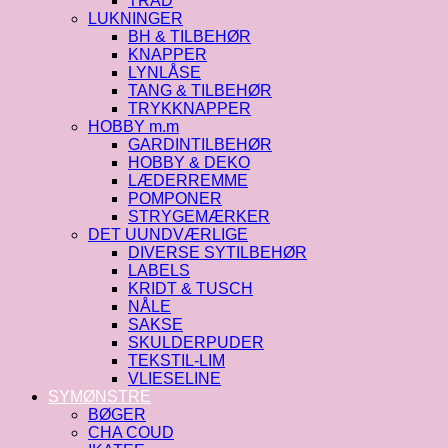
TRÅD
LUKNINGER
BH & TILBEHØR
KNAPPER
LYNLÅSE
TANG & TILBEHØR
TRYKKNAPPER
HOBBY m.m
GARDINTILBEHØR
HOBBY & DEKO
LÆDERREMME
POMPONER
STRYGEMÆRKER
DET UUNDVÆRLIGE
DIVERSE SYTILBEHØR
LABELS
KRIDT & TUSCH
NÅLE
SAKSE
SKULDERPUDER
TEKSTIL-LIM
VLIESELINE
SYMØNSTRE
BØGER
CHA COUD