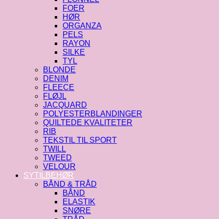
FOER
HØR
ORGANZA
PELS
RAYON
SILKE
TYL
BLONDE
DENIM
FLEECE
FLØJL
JACQUARD
POLYESTERBLANDINGER
QUILTEDE KVALITETER
RIB
TEKSTIL TIL SPORT
TWILL
TWEED
VELOUR
SYTILBEHØR
BÅND & TRÅD
BÅND
ELASTIK
SNØRE