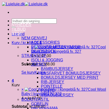
Fortsæt
til
indhold
Søg
efter:
NYHEDER
TILBUD
STOF
Log ind
NEM GENVEJ
ACCESSORIES
Kurv /
kr.
188.00
4
DESIGNER METERVARER
×
Cool
DEADSTOCK
Wool Baby | kongeblå fv. 327
STRÆKSTOF
4 ×
kr.
47.00
ISOLI & JOGGING
Subtotal:
kr.
188.00
JERSEY
BAMBUSJERSEY
Se kurv
Kasse
ENSFARVET BOMULDSJERSEY
BOMULDSJERSEY MED PRINT
4
RIB-JERSEY
Kurv
POINTELLE
×
Cool Wool
PUNTO
Baby | kongeblå fv. 327
VISKOSEJERSEY
4 ×
kr.
47.00
BOLIGTEKSTIL
GOBELIN
Subtotal:
kr.
188.00
HALVPANAMA