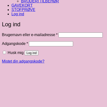
BRODERI TILBEHØR
GAVEKORT
STOFPRØVE
Log ind
Log ind
Påkrævet
Brugernavn eller e-mailadresse
*
Påkrævet
Adgangskode
*
Husk mig
Log ind
Mistet din adgangskode?