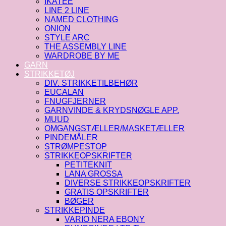
IKATEE
LINE 2 LINE
NAMED CLOTHING
ONION
STYLE ARC
THE ASSEMBLY LINE
WARDROBE BY ME
GARN
STRIKKETØJ
DIV. STRIKKETILBEHØR
EUCALAN
FNUGFJERNER
GARNVINDE & KRYDSNØGLE APP.
MUUD
OMGANGSTÆLLER/MASKETÆLLER
PINDEMÅLER
STRØMPESTOP
STRIKKEOPSKRIFTER
PETITEKNIT
LANA GROSSA
DIVERSE STRIKKEOPSKRIFTER
GRATIS OPSKRIFTER
BØGER
STRIKKEPINDE
VARIO NERA EBONY