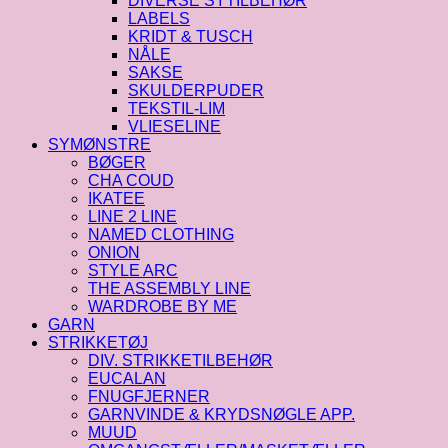
DIVERSE SYTILBEHØR
LABELS
KRIDT & TUSCH
NÅLE
SAKSE
SKULDERPUDER
TEKSTIL-LIM
VLIESELINE
SYMØNSTRE
BØGER
CHA COUD
IKATEE
LINE 2 LINE
NAMED CLOTHING
ONION
STYLE ARC
THE ASSEMBLY LINE
WARDROBE BY ME
GARN
STRIKKETØJ
DIV. STRIKKETILBEHØR
EUCALAN
FNUGFJERNER
GARNVINDE & KRYDSNØGLE APP.
MUUD