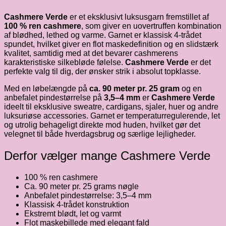
Cashmere Verde
er et eksklusivt luksusgarn fremstillet af
100 % ren cashmere
, som giver en uovertruffen kombination
af blødhed, lethed og varme. Garnet er klassisk 4-trådet
spundet, hvilket giver en flot maskedefinition og en slidstærk
kvalitet, samtidig med at det bevarer cashmerens
karakteristiske silkebløde følelse.
Cashmere Verde
er det
perfekte valg til dig, der ønsker strik i absolut topklasse.
Med en løbelængde på
ca. 90 meter pr. 25 gram
og en
anbefalet pindestørrelse på
3,5–4 mm
er
Cashmere Verde
ideelt til eksklusive sweatre, cardigans, sjaler, huer og andre
luksuriøse accessories. Garnet er temperaturregulerende, let
og utrolig behageligt direkte mod huden, hvilket gør det
velegnet til både hverdagsbrug og særlige lejligheder.
Derfor vælger mange Cashmere Verde
100 % ren cashmere
Ca. 90 meter pr. 25 grams nøgle
Anbefalet pindestørrelse: 3,5–4 mm
Klassisk 4-trådet konstruktion
Ekstremt blødt, let og varmt
Flot maskebillede med elegant fald