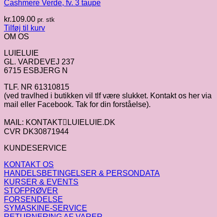
Cashmere Verde, fv. 3 taupe
kr.
109.00
pr. stk
Tilføj til kurv
OM OS
LUIELUIE
GL. VARDEVEJ 237
6715 ESBJERG N
TLF. NR 61310815
(ved travlhed i butikken vil tlf være slukket. Kontakt os her via
mail eller Facebook. Tak for din forståelse).
MAIL: KONTAKTLUIELUIE.DK
CVR DK30871944
KUNDESERVICE
KONTAKT OS
HANDELSBETINGELSER & PERSONDATA
KURSER & EVENTS
STOFPRØVER
FORSENDELSE
SYMASKINE-SERVICE
RETURNERING AF VARER