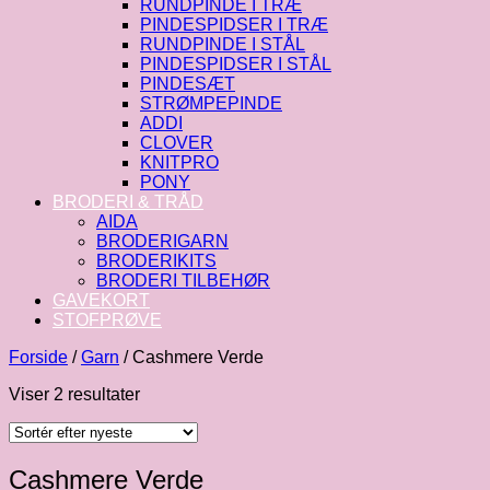
RUNDPINDE I TRÆ
PINDESPIDSER I TRÆ
RUNDPINDE I STÅL
PINDESPIDSER I STÅL
PINDESÆT
STRØMPEPINDE
ADDI
CLOVER
KNITPRO
PONY
BRODERI & TRÅD
AIDA
BRODERIGARN
BRODERIKITS
BRODERI TILBEHØR
GAVEKORT
STOFPRØVE
Forside
/
Garn
/
Cashmere Verde
Sorteret
Viser 2 resultater
efter
seneste
Cashmere Verde