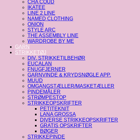
CHA COUD
IKATEE
LINE 2 LINE
NAMED CLOTHING
ONION
STYLE ARC
THE ASSEMBLY LINE
WARDROBE BY ME
GARN
STRIKKETØJ
DIV. STRIKKETILBEHØR
EUCALAN
FNUGFJERNER
GARNVINDE & KRYDSNØGLE APP.
MUUD
OMGANGSTÆLLER/MASKETÆLLER
PINDEMÅLER
STRØMPESTOP
STRIKKEOPSKRIFTER
PETITEKNIT
LANA GROSSA
DIVERSE STRIKKEOPSKRIFTER
GRATIS OPSKRIFTER
BØGER
STRIKKEPINDE