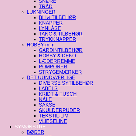
SNØRE
TRÅD
LUKNINGER
BH & TILBEHØR
KNAPPER
LYNLÅSE
TANG & TILBEHØR
TRYKKNAPPER
HOBBY m.m
GARDINTILBEHØR
HOBBY & DEKO
LÆDERREMME
POMPONER
STRYGEMÆRKER
DET UUNDVÆRLIGE
DIVERSE SYTILBEHØR
LABELS
KRIDT & TUSCH
NÅLE
SAKSE
SKULDERPUDER
TEKSTIL-LIM
VLIESELINE
SYMØNSTRE
BØGER