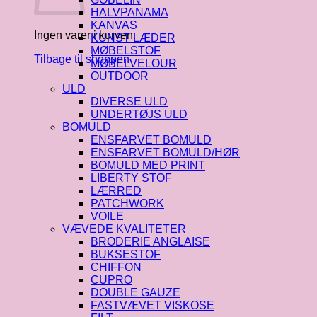
HALVPANAMA
KANVAS
Ingen varer i kurven.
KUNST LÆDER
MØBELSTOF
Tilbage til shoppen
MØBELVELOUR
OUTDOOR
ULD
DIVERSE ULD
UNDERTØJS ULD
BOMULD
ENSFARVET BOMULD
ENSFARVET BOMULD/HØR
BOMULD MED PRINT
LIBERTY STOF
LÆRRED
PATCHWORK
VOILE
VÆVEDE KVALITETER
BRODERIE ANGLAISE
BUKSESTOF
CHIFFON
CUPRO
DOUBLE GAUZE
FASTVÆVET VISKOSE