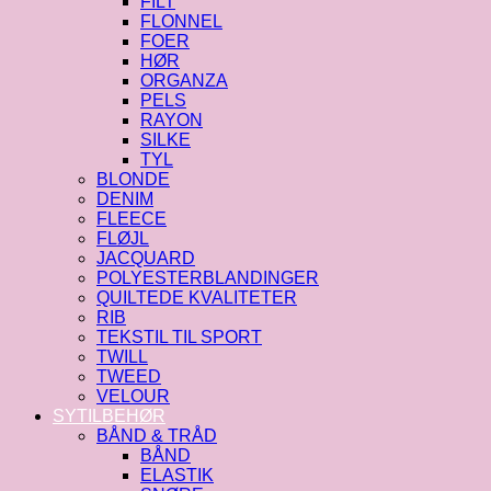
FILT
FLONNEL
FOER
HØR
ORGANZA
PELS
RAYON
SILKE
TYL
BLONDE
DENIM
FLEECE
FLØJL
JACQUARD
POLYESTERBLANDINGER
QUILTEDE KVALITETER
RIB
TEKSTIL TIL SPORT
TWILL
TWEED
VELOUR
SYTILBEHØR
BÅND & TRÅD
BÅND
ELASTIK