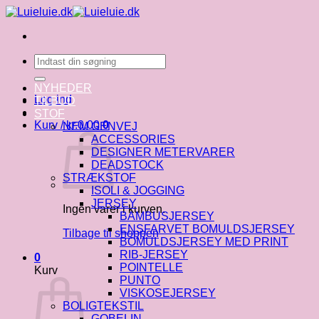
Fortsæt
til
indhold
Søg
efter:
NYHEDER
Log ind
TILBUD
STOF
Kurv /
kr.
0.00
0
NEM GENVEJ
ACCESSORIES
DESIGNER METERVARER
DEADSTOCK
STRÆKSTOF
ISOLI & JOGGING
JERSEY
Ingen varer i kurven.
BAMBUSJERSEY
ENSFARVET BOMULDSJERSEY
Tilbage til shoppen
BOMULDSJERSEY MED PRINT
RIB-JERSEY
0
POINTELLE
Kurv
PUNTO
VISKOSEJERSEY
BOLIGTEKSTIL
GOBELIN