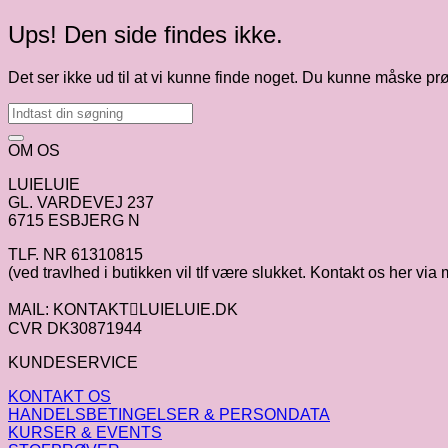
Ups! Den side findes ikke.
Det ser ikke ud til at vi kunne finde noget. Du kunne måske pr
OM OS
LUIELUIE
GL. VARDEVEJ 237
6715 ESBJERG N
TLF. NR 61310815
(ved travlhed i butikken vil tlf være slukket. Kontakt os her via 
MAIL: KONTAKTLUIELUIE.DK
CVR DK30871944
KUNDESERVICE
KONTAKT OS
HANDELSBETINGELSER & PERSONDATA
KURSER & EVENTS